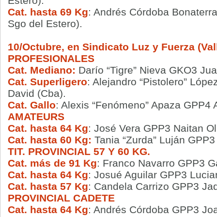
Estero).
Cat. hasta 69 Kg
: Andrés Córdoba Bonaterra
Sgo del Estero).
10/Octubre, en Sindicato Luz y Fuerza (Vall
PROFESIONALES
Cat. Mediano:
Darío “Tigre” Nieva GKO3 Jua
Cat. Superligero
: Alejandro “Pistolero” Ló
David (Cba).
Cat. Gallo
: Alexis “Fenómeno” Apaza GPP4 
AMATEURS
Cat. hasta 64 Kg
: José Vera GPP3 Naitan Ol
Cat. hasta 60 Kg:
Tania “Zurda” Luján GPP3 
TIT. PROVINCIAL 57 Y 60 KG.
Cat. más de 91 Kg
: Franco Navarro GPP3 Ga
Cat. hasta 64 Kg
: Josué Aguilar GPP3 Lucia
Cat. hasta 57 Kg
: Candela Carrizo GPP3 Ja
PROVINCIAL CADETE
Cat. hasta 64 Kg
: Andrés Córdoba GPP3 Joa