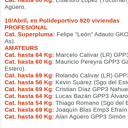
Agüero.
10/Abril, en Polideportivo 920 viviendas
PROFESIONAL
Cat. Superpluma:
Felipe “León” Adauto GK
As).
AMATEURS
Cat. hasta 64 Kg:
Marcelo Calivar (LR) GPP3
Cat. hasta 60 Kg
: Mauricio Pereyra GPP3 Ga
Estero).
Cat. hasta 69 Kg
: Rolando Calivar (LR) GPP
Cat. hasta 56 Kg
: Kevin Suárez (Sgo del Es
Cat. hasta 69
Kg
: Cristian Díaz GPP3 Nahue
Cat. hasta 64 Kg
: Lucas Bazán GPP3 Álvaro 
Cat. hasta 54 Kg
: Thiago Romano (Sgo del 
Cat. hasta 69 Kg:
Joaquín Blas Emp3 Efraín
Cat. hasta 60 Kg:
Alan Agüero GPP3 Simón R