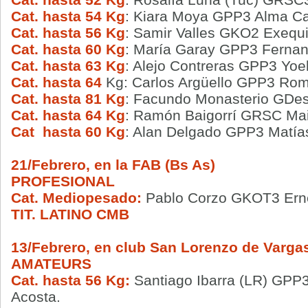
Cat. hasta 54 Kg
: Kiara Moya GPP3 Alma C
Cat. hasta 56 Kg
: Samir Valles GKO2 Exequi
Cat. hasta 60 Kg
: María Garay GPP3 Ferna
Cat. hasta 63 Kg
: Alejo Contreras GPP3 Yoe
Cat. hasta 64
Kg: Carlos Argüello GPP3 Rom
Cat. hasta 81 Kg
: Facundo Monasterio GDes
Cat. hasta 64 Kg
: Ramón Baigorrí GRSC Mai
Cat hasta 60 Kg
: Alan Delgado GPP3 Matía
21/Febrero, en la FAB (Bs As)
PROFESIONAL
Cat. Mediopesado:
Pablo Corzo GKOT3 Erne
TIT. LATINO CMB
13/Febrero, en club San Lorenzo de Vargas
AMATEURS
Cat. hasta 56 Kg:
Santiago Ibarra (LR) GPP
Acosta.