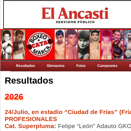
Resultados
Gimnasios
Fotos
Campeones
Resultados
2026
24/Julio, en estadio “Ciudad de Frías” (Frí
PROFESIONALES
Cat. Superpluma:
Felipe “León” Adauto GKO