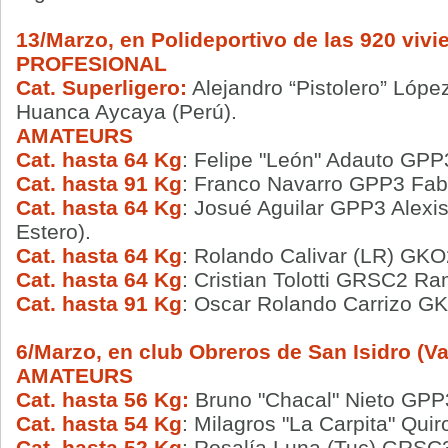
13/Marzo, en Polideportivo de las 920 viv
PROFESIONAL
Cat. Superligero:
Alejandro “Pistolero” Lóp
Huanca Aycaya (Perú).
AMATEURS
Cat. hasta 64 Kg
: Felipe "León" Adauto GPP
Cat. hasta 91 Kg
: Franco Navarro GPP3 Fabr
Cat. hasta 64 Kg
: Josué Aguilar GPP3 Alexis
Estero).
Cat. hasta 64 Kg
: Rolando Calivar (LR) GKO
Cat. hasta 64 Kg
: Cristian Tolotti GRSC2 Ra
Cat. hasta 91 Kg
: Oscar Rolando Carrizo GK
6/Marzo, en club Obreros de San Isidro (Val
AMATEURS
Cat. hasta 56 Kg:
Bruno "Chacal" Nieto GP
Cat. hasta 54 Kg
: Milagros "La Carpita" Qu
Cat. hasta 52 Kg
: Rosalía Luna (Tuc) GRSC3