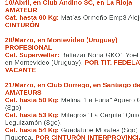
10/Abril, en Club Andino SC, en La Rioja
AMATEUR
Cat. hasta 60 Kg:
Matías Ormeño Emp3 Alejo
CINTURÓN
28/Marzo, en Montevideo (Uruguay)
PROFESIONAL
Cat. Superwelter:
Baltazar Noria GKO1 Yoel 
en Montevideo (Uruguay).
POR TIT. FEDEL
VACANTE
21/Marzo, en Club Dorrego, en Santiago de
AMATEURS
Cat. hasta 50 Kg:
Melina “La Furia” Agüero
(Sgo).
Cat. hasta 53 Kg:
Milagros “La Carpita” Qui
Leguizamón (Sgo).
Cat. hasta 54 Kg:
Guadalupe Morales (Sgo)
Figueroa.
POR CINTURÓN INTERPROVINCI