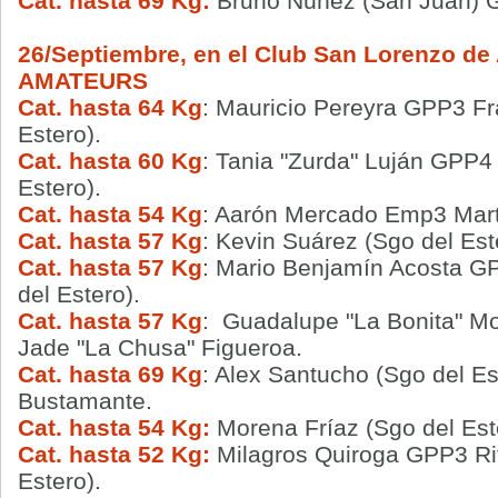
Cat. hasta 69 Kg:
Bruno Núñez (San Juan) G
26/Septiembre, en el Club San Lorenzo de
AMATEURS
Cat. hasta 64 Kg
: Mauricio Pereyra GPP3 Fr
Estero).
Cat. hasta 60 Kg
: Tania "Zurda" Luján GPP4
Estero).
Cat. hasta 54 Kg
: Aarón Mercado Emp3 Martí
Cat. hasta 57 Kg
: Kevin Suárez (Sgo del E
Cat. hasta 57 Kg
: Mario Benjamín Acosta GP
del Estero).
Cat. hasta 57 Kg
: Guadalupe "La Bonita" Mo
Jade "La Chusa" Figueroa.
Cat. hasta 69 Kg
: Alex Santucho (Sgo del E
Bustamante.
Cat. hasta 54 Kg:
Morena Fríaz (Sgo del Est
Cat. hasta 52 Kg:
Milagros Quiroga GPP3 Ri
Estero).