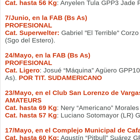
Cat. hasta 56 Kg
: Anyelen Tula GPP3 Jade 
7/Junio, en la FAB (Bs As)
PROFESIONAL
Cat. Superwelter:
Gabriel "El Terrible" Corz
(Sgo del Estero).
24/Mayo, en la FAB (Bs As)
PROFESIONAL
Cat. Ligero
:
Josué “Máquina” Agüero GPP1
As).
POR TIT. SUDAMERICANO
23/Mayo, en el Club San Lorenzo de Varga
AMATEURS
Cat. hasta 69 Kg
:
Nery “Americano” Morale
Cat. hasta 57 Kg
:
Luciano Sotomayor (LR)
17/Mayo, en el Complejo Municipal de Cafa
Cat. hasta 60 Kg:
Agustín “Pitbull” Suárez 