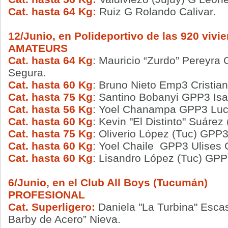
Cat. hasta 64 Kg:
Ruiz G Rolando Calivar.
12/Junio, en
Polideportivo de las 920 vivi
AMATEURS
Cat. hasta 64 Kg
: Mauricio “Zurdo” Pereyra
Segura.
Cat. hasta 60 Kg
: Bruno Nieto Emp3 Cristian
Cat. hasta 75 Kg
: Santino Bobanyi GPP3 Isa
Cat. hasta 56 Kg
: Yoel Chanampa GPP3 Luci
Cat. hasta 60 Kg
: Kevin "El Distinto" Suár
Cat. hasta 75 Kg
: Oliverio López (Tuc) GPP3
Cat. hasta 60
Kg
: Yoel Chaile GPP3 Ulises C
Cat. hasta 60 Kg
: Lisandro López (Tuc) GPP
6/Junio, en el Club All Boys (Tucumán)
PROFESIONAL
Cat. Superligero:
Daniela "La Turbina" Esca
Barby de Acero” Nieva.