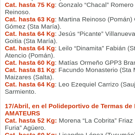
Cat. hasta 75 Kg
: Gonzalo “Chacal” Romero
Reinoso.
Cat. hasta 63 Kg
: Martina Reinoso (Pomán)
Gómez (Sta María).
Cat. hasta 64 Kg
: Jesús “Picante” Villanue
Goitia (Sta María).
Cat. hasta 64 Kg
: Leilo “Dinamita” Fabián 
Atencio (Pomán).
Cat. hasta 60 Kg
: Matías Ormeño GPP3 Bran
Cat. hasta 81 Kg
: Facundo Monasterio (Sta
Maizares (Salta).
Cat. hasta 64 Kg
: Leo Ezequiel Carrizo (Sau
Sarmiento.
17/Abril, en el Polideportivo de Termas de
AMATEURS
Cat. hasta 52 Kg:
Morena “La Cobrita” Friaz
Furia” Agüero.
Cat. hasta 60 Kg:
Lisandro López (Tucumán