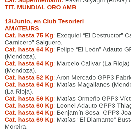
Cat. Supermediano:
Pavel Silyagin (Rusia
TIT. MUNDIAL ORO AMB
13/Junio, en Club Tesorieri
AMATEURS
Cat. hasta 75 Kg
: Exequiel “El Destructor” 
Carnicero” Salguero.
Cat. hasta 64 Kg
: Felipe “El León” Adauto 
(Mendoza).
Cat. hasta 64 Kg
: Marcelo Calivar (La Rioja
(Mendoza).
Cat. hasta 52 Kg
: Aron Mercado GPP3 Fabri
Cat. hasta 64 Kg
: Matías Magallanes (Mend
(La Rioja).
Cat. hasta 56 Kg
: Matías Ormeño GPP3 Víct
Cat. hasta 60 Kg
: Leonel Adauto GPP3 Thiag
Cat. hasta 64 Kg
: Benjamín Sosa GPP3 Joa
Cat. hasta 69 Kg
: Matías “El Diamante” B
Moreira.