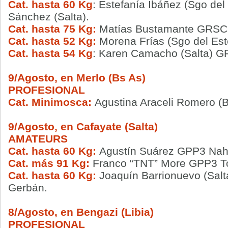
Cat. hasta 60 Kg
: Estefanía Ibáñez (Sgo de
Sánchez (Salta).
Cat. hasta 75 Kg:
Matías Bustamante GRSC2
Cat. hasta 52 Kg:
Morena Frías (Sgo del Est
Cat. hasta 54 Kg
: Karen Camacho (Salta) G
9/Agosto, en Merlo (Bs As)
PROFESIONAL
Cat. Minimosca:
Agustina Araceli Romero 
9/Agosto, en Cafayate (Salta)
AMATEURS
Cat. hasta 60 Kg:
Agustín Suárez GPP3 Nahue
Cat. más 91 Kg:
Franco “TNT” More GPP3 To
Cat. hasta 60 Kg:
Joaquín Barrionuevo (Salt
Gerbán.
8/Agosto, en Bengazi (Libia)
PROFESIONAL