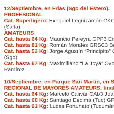
12/
Septiembre, en Frías (Sgo del Estero).
PROFESIONAL
Cat. Superligero
:
Exequiel Leguizamón GK
(Salta).
AMATEURS
Cat. hasta 64 Kg
: Mauricio Pereyra GPP3 E
Cat. hasta 81 Kg
: Román Morales GRSC3 Bau
Cat. hasta 52 Kg
: Jorge Agustín “Principito
(Sgo).
Cat. hasta 57 Kg
: Maximiliano “La Joya” O
Ramírez.
10/Septiembre, en Parque San Martín, en S.
REGIONAL DE MAYORES
AMATEURS, fina
Cat. hasta 64 Kg:
Marcelo Calivar GAb3 Joaq
Cat. hasta 60 Kg:
Santiago Décima (Tuc) GP
Cat. hasta 91 Kg:
Lucas Fortunato (Tucumán