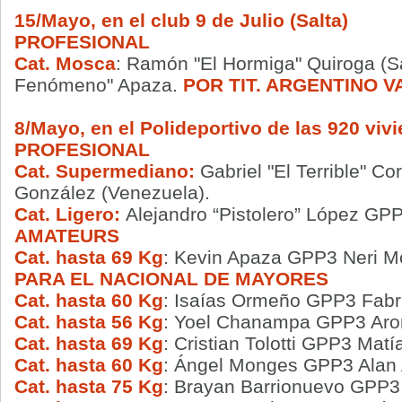
15/Mayo, en el club 9 de Julio (Salta)
PROFESIONAL
Cat. Mosca
: Ramón "El Hormiga" Quiroga (Sa
Fenómeno" Apaza.
POR TIT. ARGENTINO 
8/Mayo, en el Polideportivo de las 920 viv
PROFESIONAL
Cat. Supermediano:
Gabriel "El Terrible" Co
González (Venezuela).
Cat. Ligero:
Alejandro “Pistolero” López
GPP6
AMATEURS
Cat. hasta 69 Kg
: Kevin Apaza GPP3 Neri M
PARA EL NACIONAL DE MAYORES
Cat. hasta 60 Kg
: Isaías Ormeño GPP3 Fabr
Cat. hasta 56
Kg
: Yoel Chanampa GPP3 Aro
Cat. hasta 69 Kg
: Cristian Tolotti GPP3 Matí
Cat. hasta 60 Kg
: Ángel Monges GPP3 Alan 
Cat. hasta 75 Kg
: Brayan Barrionuevo GPP3