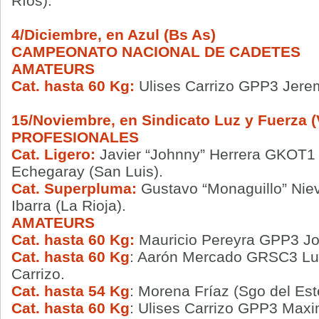
Ríos).
4/Diciembre, en Azul (Bs As)
CAMPEONATO NACIONAL DE CADETES
AMATEURS
Cat. hasta 60 Kg:
Ulises Carrizo GPP3 Jere
15/Noviembre, en Sindicato Luz y Fuerza (V
PROFESIONALES
Cat. Ligero:
Javier “Johnny” Herrera GKOT1 
Echegaray (San Luis).
Cat. Superpluma:
Gustavo “Monaguillo” Nie
Ibarra (La Rioja).
AMATEURS
Cat. hasta 60 Kg:
Mauricio Pereyra GPP3 Jo
Cat. hasta 60 Kg
: Aarón Mercado GRSC3 Luc
Carrizo.
Cat. hasta 54 Kg
: Morena Fríaz (Sgo del Es
Cat. hasta 60 Kg
: Ulises Carrizo GPP3 Maxi