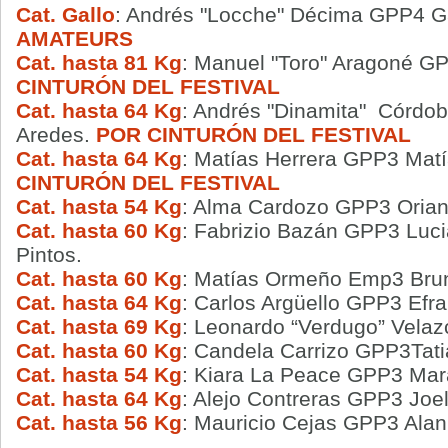
Cat. Gallo
: Andrés "Locche" Décima GPP4 Ga
AMATEURS
Cat. hasta 81 Kg
: Manuel "Toro" Aragoné G
CINTURÓN DEL FESTIVAL
Cat. hasta 64 Kg
: Andrés "Dinamita" Córdo
Aredes.
POR CINTURÓN DEL FESTIVAL
Cat. hasta 64 Kg
: Matías Herrera GPP3 Mat
CINTURÓN DEL FESTIVAL
Cat. hasta 54 Kg
: Alma Cardozo GPP3 Orian
Cat. hasta 60 Kg
: Fabrizio Bazán GPP3 Luc
Pintos.
Cat. hasta 60 Kg
: Matías Ormeño Emp3 Bruno
Cat. hasta 64 Kg
: Carlos Argüello GPP3 Efra
Cat. hasta 69 Kg
: Leonardo “Verdugo” Vela
Cat. hasta 60 Kg
: Candela Carrizo GPP3Tati
Cat. hasta 54 Kg
: Kiara La Peace GPP3 Mar
Cat. hasta 64 Kg
: Alejo Contreras GPP3 Joel
Cat. hasta 56 Kg
: Mauricio Cejas GPP3 Alan