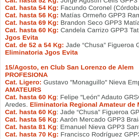
Cat. hasta 52 Kg:
Jorge Agustín Celis GPP3
Cat. hasta 54 Kg:
Facundo Coronel (Córdob
Cat. hasta 56 Kg:
Matías Ormeño GPP3 Rami
Cat. hasta 69 Kg:
Brandon Seco GPP3 Matía
Cat. hasta 60 Kg:
Candela Carrizo GPP3 Tat
Jgos Evita
Cat. de 52 a 54 Kg:
Jade “Chusa” Figueroa 
Eliminatoria Jgos Evita
15/Agosto, en Club San Lorenzo de Alem
PROFESIONA
Cat. Ligero:
Gustavo "Monaguillo" Nieva Emp
AMATEURS
Cat. hasta 60 Kg
: Felipe "León" Adauto GR
Aredes.
Eliminatoria Regional Amateur de
Cat. hasta 60 Kg
: Jade “Chusa” Figueroa G
Cat. hasta 56 Kg
: Aarón Mercado GPP3 Braia
Cat. hasta 81 Kg
: Emanuel Nieva GPP3 Sant
Cat. hasta 70 Kg:
Francisco Rodríguez GPP3