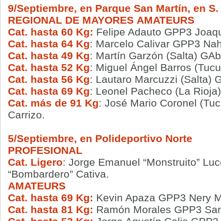
9/Septiembre, en Parque San Martín, en S. 
REGIONAL DE MAYORES
AMATEURS
Cat. hasta 60 Kg:
Felipe Adauto GPP3 Joaquí
Cat. hasta 64 Kg
: Marcelo Calivar GPP3 Nah
Cat. hasta 49 Kg
: Martín Garzón (Salta) GA
Cat. hasta 52 Kg
: Miguel Ángel Barros (Tu
Cat. hasta 56 Kg
: Lautaro Marcuzzi (Salta) 
Cat. hasta 69 Kg
: Leonel Pacheco (La Rioja
Cat. más de 91 Kg
: José Mario Coronel (Tu
Carrizo.
5/Septiembre, en Polideportivo Norte
PROFESIONAL
Cat. Ligero
: Jorge Emanuel “Monstruito” Lu
“Bombardero” Cativa.
AMATEURS
Cat. hasta 69 Kg:
Kevin Apaza GPP3 Nery M
Cat. hasta 81 Kg:
Ramón Morales GPP3 Sant