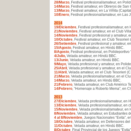
28/Marzo
, Festival profesional/amateur, en Poli
14/Marzo
, Festival amateur, en Obreros de San I
13/Marzo
, Festival amateur, en La Viñita (Capital
10/Enero
, Festival profesional/amateur, en Las
2014
19/Diciembre
, Festival profesional/amateur, en
21/Noviembre
, Festival amateur, en el Club Vil
14/Noviembre
, Festival profesional y amateur,
10/Octubre
, Festival amateur, en Club Tesorieri 
26/Setiembre
, Festival profesional y amateur, e
15/Agosto
, Festival amateur, en Hindú BBC
.
8/Agosto
, Festival profesional, en Polideportivo
4/Julio,
Velada amateur, en Hindú BBC
.
13/Junio
, Velada amateur, en Hindú BBC
.
9/Mayo
, Velada profesional y amateur, en Polide
25/Abril
, Velada profesional y amateur, en el Clu
11/Abril
, Velada amateur, en el Club Tesorieri (C
21/Marzo
, Velada profesional/amateur, en el Cl
14/Marzo
, Velada amateur, en Hindú BBC
.
21/Febrero
, Velada amateur, en Club Américo Te
14/Febrero
, “Homenaje a Roberto Mema”, en C
2013
27/Diciembre
, Velada profesional/amateur, en
13/Diciembre
, Velada profesional/amateur, en cl
15/Noviembre
, Velada profesional/amateur, en
8/Noviembre
, Velada amateur, en Estudiantes 
4 al 8/Noviembre
, Juegos Nacionales “Evita”, e
18/Octubre
, Velada amateur, en Defensores del
11/Octubre
, Velada amateur, en Hindú BBC
.
8/Octubre
, Final Provincial de los Juegos “Evita