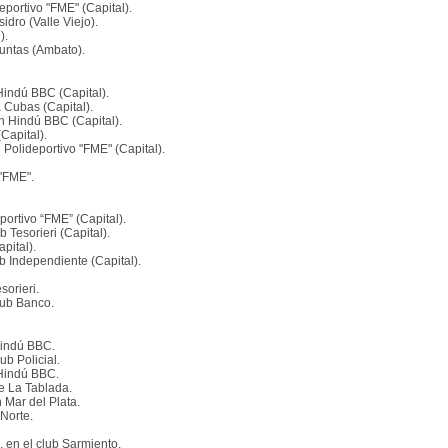
deportivo "FME" (Capital)
.
sidro (Valle Viejo)
.
)
.
 Juntas (Ambato)
.
 Hindú BBC (Capital)
.
la Cubas (Capital)
.
 en Hindú BBC (Capital)
.
(Capital)
.
n Polideportivo "FME" (Capital)
.
 "FME"
.
portivo “FME” (Capital)
.
b Tesorieri (Capital)
.
apital)
.
ub Independiente (Capital)
.
sorieri
.
lub Banco
.
 Hindú BBC
.
ub Policial
.
 Hindú BBC
.
de La Tablada
.
n Mar del Plata
.
 Norte
.
”, en el club Sarmiento
.