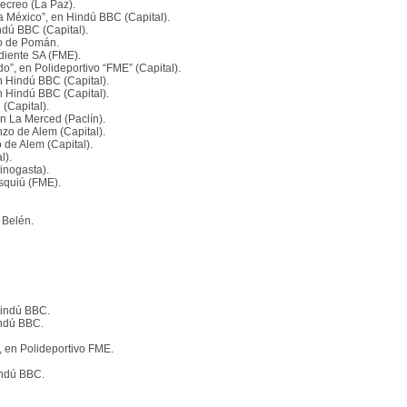
Recreo (La Paz)
.
 México”, en Hindú BBC (Capital)
.
ndú BBC (Capital)
.
ivo de Pomán
.
diente SA (FME)
.
o”, en Polideportivo “FME” (Capital)
.
n Hindú BBC (Capital)
.
 en Hindú BBC (Capital)
.
 (Capital)
.
n La Merced (Paclín)
.
nzo de Alem (Capital)
.
o de Alem (Capital)
.
l)
.
Tinogasta)
.
Esquiú (FME)
.
e Belén
.
 Hindú BBC
.
Hindú BBC
.
, en Polideportivo FME
.
Hindú BBC
.