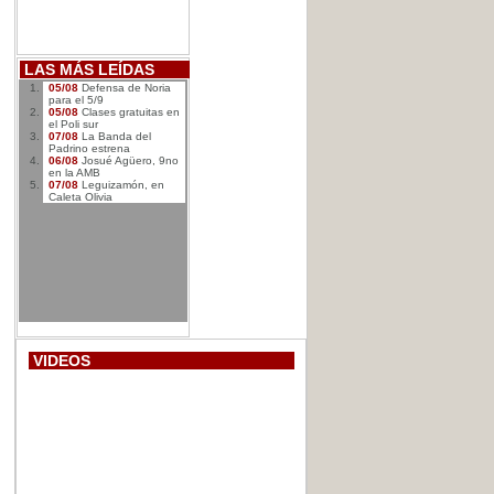
LAS MÁS LEÍDAS
05/08
Defensa de Noria
para el 5/9
05/08
Clases gratuitas en
el Poli sur
07/08
La Banda del
Padrino estrena
06/08
Josué Agüero, 9no
en la AMB
07/08
Leguizamón, en
Caleta Olivia
VIDEOS