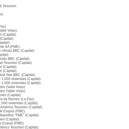
b Tesorieri
.
o)
.
Paz)
.
Valle Viejo)
.
i (Capital)
.
(Capital)
.
apital)
.
ente SA (FME)
.
 en Hindú BBC (Capital)
.
pital)
.
Hindú BBC (Capital)
.
ub Tesorieri (Capital)
.
i (Capital)
.
i (Capital)
.
 Red Star BBC (Capital)
.
e 1.000 viviendas (Capital)
.
e 1.000 viviendas (Capital)
.
dro (Valle Viejo)
.
dro (Valle Viejo)
.
ieri (Capital)
.
iva de Recreo (La Paz)
.
1.000 viviendas (Capital)
.
 Américo Tesorieri (Capital)
.
 de Esquiú (FME)
.
ideportivo “FME” (Capital)
.
eri (Capital)
.
de Esquiú (FME)
.
mérico Tesorieri (Capital)
.