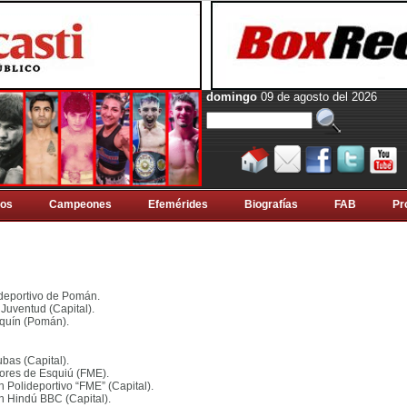
domingo
09 de agosto del 2026
tos
Campeones
Efemérides
Biografí­as
FAB
Pr
lideportivo de Pomán
.
 Juventud (Capital)
.
utquín (Pomán)
.
ubas (Capital)
.
sores de Esquiú (FME)
.
en Polideportivo “FME” (Capital)
.
 en Hindú BBC (Capital)
.