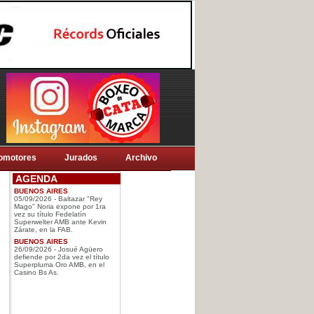
omotores
Jurados
Archivo
AGENDA
BUENOS AIRES
05/09/2026 - Baltazar "Rey
Mago" Noria expone por 1ra
vez su título Fedelatín
Superwelter AMB ante Kevin
Zárate, en la FAB.
BUENOS AIRES
26/09/2026 - Josué Agüero
defiende por 2da vez el título
Superpluma Oro AMB, en el
Casino Bs As.