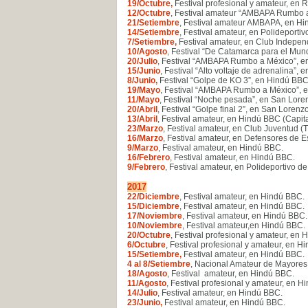
19/Octubre,
Festival profesional y amateur, en 
12/Octubre
, Festival amateur “AMBAPA Rumbo a
21/Setiembre
, Festival amateur AMBAPA, en Hi
14/Setiembre
, Festival amateur, en Polideport
7/Setiembre,
Festival amateur, en Club Indepen
10/Agosto
, Festival “De Catamarca para el Mund
20/Julio
, Festival “AMBAPA Rumbo a México”, e
15/Junio
, Festival “Alto voltaje de adrenalina”,
8/Junio,
Festival “Golpe de KO 3”, en Hindú BBC
19/Mayo
, Festival “AMBAPA Rumbo a México”, e
11/Mayo
, Festival “Noche pesada”, en San Lore
20/Abril
, Festival “Golpe final 2”, en San Lorenz
13/Abril
, Festival amateur, en Hindú BBC (Capita
23/Marzo
, Festival amateur, en Club Juventud (
16/Marzo
, Festival amateur, en Defensores de 
9/Marzo
, Festival amateur, en Hindú BBC
.
16/Febrero
, Festival amateur, en Hindú BBC
.
9/Febrero
, Festival amateur, en Polideportivo d
2017
22/Diciembre
, Festival amateur, en Hindú BBC
.
15/Diciembre
, Festival amateur, en Hindú BBC
.
17/Noviembre
, Festival amateur, en Hindú BBC
.
10/Noviembre
, Festival amateur,en Hindú BBC
.
20/Octubre
, Festival profesional y amateur, en
6/Octubre
, Festival profesional y amateur, en 
15/Setiembre,
Festival amateur, en Hindú BBC
.
4 al 8/Setiembre
, Nacional Amateur de Mayores
18/Agosto
, Festival amateur, en Hindú BBC
.
11/Agosto
, Festival profesional y amateur, en 
14/Julio
, Festival amateur, en Hindú BBC
.
23/Junio,
Festival amateur, en Hindú BBC
.