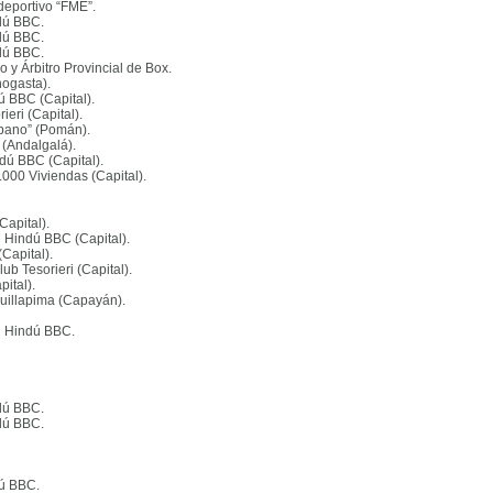
ideportivo “FME”
.
ndú BBC
.
ndú BBC
.
ndú BBC
.
o y Árbitro Provincial de Box
.
nogasta)
.
dú BBC (Capital)
.
ieri (Capital)
.
 Spano” (Pomán)
.
l (Andalgalá)
.
ndú BBC (Capital)
.
.000 Viviendas (Capital)
.
Capital)
.
en Hindú BBC (Capital)
.
(Capital)
.
lub Tesorieri (Capital)
.
pital)
.
 Huillapima (Capayán)
.
en Hindú BBC
.
ndú BBC
.
ndú BBC
.
ndú BBC
.