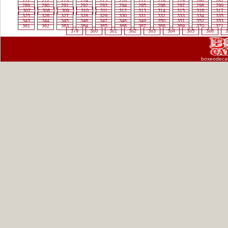
271
272
273
274
275
276
277
278
279
280
281
289
290
291
292
293
294
295
296
297
298
299
307
308
309
310
311
312
313
314
315
316
317
325
326
327
328
329
330
331
332
333
334
335
343
344
345
346
347
348
349
350
351
352
353
361
362
363
364
365
366
367
368
369
370
371
379
380
381
382
383
384
385
386
3
boxeodeca