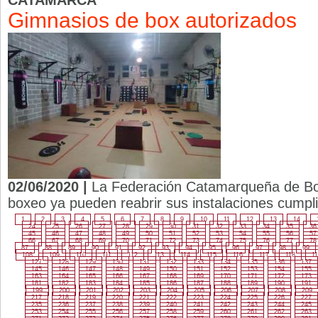
CATAMARCA
Gimnasios de box autorizados
02/06/2020 |
La Federación Catamarqueña de Bo
boxeo ya pueden reabrir sus instalaciones cumpli
1
2
3
4
5
6
7
8
9
10
11
12
13
14
24
25
26
27
28
29
30
31
32
33
34
35
36
45
46
47
48
49
50
51
52
53
54
55
56
57
66
67
68
69
70
71
72
73
74
75
76
77
78
87
88
89
90
91
92
93
94
95
96
97
98
99
108
109
110
111
112
113
114
115
116
117
118
11
127
128
129
130
131
132
133
134
135
136
137
145
146
147
148
149
150
151
152
153
154
155
163
164
165
166
167
168
169
170
171
172
173
181
182
183
184
185
186
187
188
189
190
191
199
200
201
202
203
204
205
206
207
208
209
217
218
219
220
221
222
223
224
225
226
227
235
236
237
238
239
240
241
242
243
244
245
253
254
255
256
257
258
259
260
261
262
263