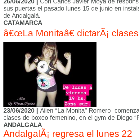
26/06/2020 |
Con Carlos Javier Moya de responsa
sus puertas el pasado lunes 15 de junio en instal
de Andalgalá.
CATAMARCA
â€œLa Monitaâ€ dictarÃ¡ clases
23/06/2020 |
Ailen “La Monita” Romero comenzará
clases de boxeo femenino, en el gym de Diego “P
ANDALGALA
AndalgalÃ¡ regresa el lunes 22