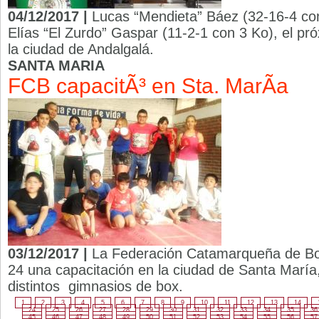
04/12/2017 |
Lucas “Mendieta” Báez (32-16-4 con
Elías “El Zurdo” Gaspar (11-2-1 con 3 Ko), el pr
la ciudad de Andalgalá.
SANTA MARIA
FCB capacitÃ³ en Sta. MarÃ­a
03/12/2017 |
La Federación Catamarqueña de Box
24 una capacitación en la ciudad de Santa María, 
distintos gimnasios de box.
1
2
3
4
5
6
7
8
9
10
11
12
13
14
24
25
26
27
28
29
30
31
32
33
34
35
36
45
46
47
48
49
50
51
52
53
54
55
56
57