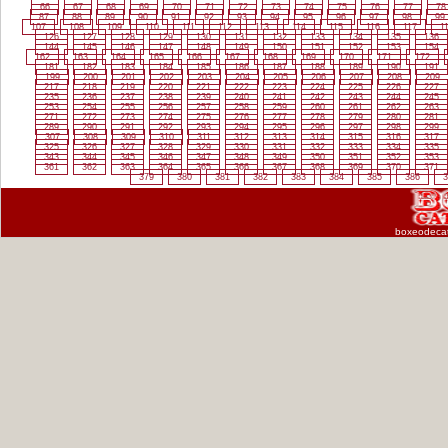
66
67
68
69
70
71
72
73
74
75
76
77
78
87
88
89
90
91
92
93
94
95
96
97
98
99
107
108
109
110
111
112
113
114
115
116
117
1
126
127
128
129
130
131
132
133
134
135
136
144
145
146
147
148
149
150
151
152
153
154
162
163
164
165
166
167
168
169
170
171
172
181
182
183
184
185
186
187
188
189
190
191
199
200
201
202
203
204
205
206
207
208
209
217
218
219
220
221
222
223
224
225
226
227
235
236
237
238
239
240
241
242
243
244
245
253
254
255
256
257
258
259
260
261
262
263
271
272
273
274
275
276
277
278
279
280
281
289
290
291
292
293
294
295
296
297
298
299
307
308
309
310
311
312
313
314
315
316
317
325
326
327
328
329
330
331
332
333
334
335
343
344
345
346
347
348
349
350
351
352
353
361
362
363
364
365
366
367
368
369
370
371
379
380
381
382
383
384
385
386
3
boxeodeca