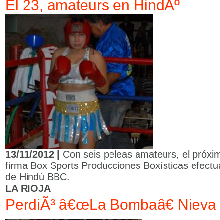
El 23, amateurs en HindÃº
13/11/2012 |
Con seis peleas amateurs, el próxim
firma Box Sports Producciones Boxísticas efectua
de Hindú BBC.
LA RIOJA
PerdiÃ³ â€œLa Bombaâ€ Nieva