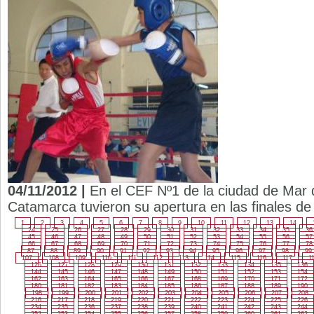
04/11/2012 |
En el CEF Nº1 de la ciudad de Mar d
Catamarca tuvieron su apertura en las finales de
1
2
3
4
5
6
7
8
9
10
11
12
13
14
24
25
26
27
28
29
30
31
32
33
34
35
36
45
46
47
48
49
50
51
52
53
54
55
56
57
66
67
68
69
70
71
72
73
74
75
76
77
78
87
88
89
90
91
92
93
94
95
96
97
98
99
107
108
109
110
111
112
113
114
115
116
117
1
126
127
128
129
130
131
132
133
134
135
136
144
145
146
147
148
149
150
151
152
153
154
162
163
164
165
166
167
168
169
170
171
172
180
181
182
183
184
185
186
187
188
189
190
198
199
200
201
202
203
204
205
206
207
208
216
217
218
219
220
221
222
223
224
225
226
234
235
236
237
238
239
240
241
242
243
244