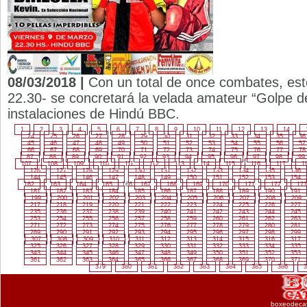
08/03/2018 |
Con un total de once combates, este
22.30- se concretará la velada amateur “Golpe de
instalaciones de Hindú BBC.
1
2
3
4
5
6
7
8
9
10
11
12
13
14
24
25
26
27
28
29
30
31
32
33
34
35
36
45
46
47
48
49
50
51
52
53
54
55
56
57
66
67
68
69
70
71
72
73
74
75
76
77
78
87
88
89
90
91
92
93
94
95
96
97
98
99
107
108
109
110
111
112
113
114
115
116
117
1
126
127
128
129
130
131
132
133
134
135
136
144
145
146
147
148
149
150
151
152
153
154
162
163
164
165
166
167
168
169
170
171
172
173
181
182
183
184
185
186
187
188
189
190
191
199
200
201
202
203
204
205
206
207
208
209
217
218
219
220
221
222
223
224
225
226
227
235
236
237
238
239
240
241
242
243
244
245
253
254
255
256
257
258
259
260
261
262
263
271
272
273
274
275
276
277
278
279
280
281
289
290
291
292
293
294
295
296
297
298
299
307
308
309
310
311
312
313
314
315
316
317
325
326
327
328
329
330
331
332
333
334
335
343
344
345
346
347
348
349
350
351
352
353
361
362
363
364
365
366
367
368
369
370
371
379
380
381
382
383
384
385
386
3
boxeodeca