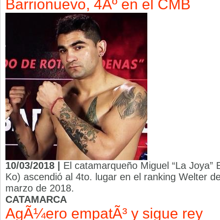
Barrionuevo, 4Âº en el CMB
10/03/2018 |
El catamarqueño Miguel “La Joya” 
Ko) ascendió al 4to. lugar en el ranking Welter 
marzo de 2018.
CATAMARCA
AgÃ¼ero empatÃ³ y sigue rey