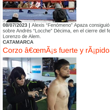
08/07/2023 |
Alexis “Fenómeno” Apaza consiguió
sobre Andrés “Locche” Décima, en el cierre del fe
Lorenzo de Alem.
CATAMARCA
Corzo â€œmÃ¡s fuerte y rÃ¡pido