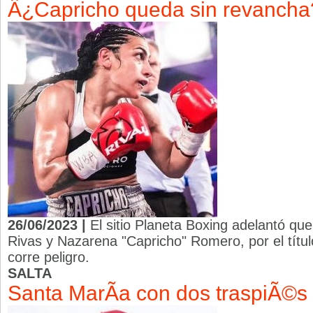
Â¿Capricho queda sin revancha
26/06/2023 |
El sitio Planeta Boxing adelantó qu
Rivas y Nazarena "Capricho" Romero, por el tít
corre peligro.
SALTA
Santa MarÃ­a con dos traspiÃ©s