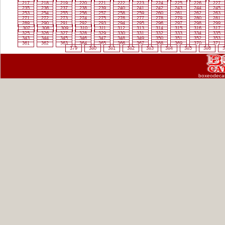
217
218
219
220
221
222
223
224
225
226
227
235
236
237
238
239
240
241
242
243
244
245
253
254
255
256
257
258
259
260
261
262
263
271
272
273
274
275
276
277
278
279
280
281
289
290
291
292
293
294
295
296
297
298
299
307
308
309
310
311
312
313
314
315
316
317
325
326
327
328
329
330
331
332
333
334
335
343
344
345
346
347
348
349
350
351
352
353
361
362
363
364
365
366
367
368
369
370
371
379
380
381
382
383
384
385
386
3
boxeodeca