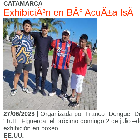
CATAMARCA
ExhibiciÃ³n en BÂ° AcuÃ±a IsÃ­
27/06/2023 |
Organizada por Franco “Dengue” Día
“Tutti” Figueroa, el próximo domingo 2 de julio –
exhibición en boxeo.
EE.UU.