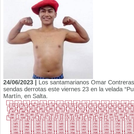
24/06/2023 |
Los santamarianos Omar Contreras 
sendas derrotas este viernes 23 en la velada “Pu
Martín, en Salta.
1
2
3
4
5
6
7
8
9
10
11
12
13
14
24
25
26
27
28
29
30
31
32
33
34
35
36
45
46
47
48
49
50
51
52
53
54
55
56
57
67
68
69
70
71
72
73
74
75
76
77
78
79
88
89
90
91
92
93
94
95
96
97
98
99
100
108
109
110
111
112
113
114
115
116
117
118
11
127
128
129
130
131
132
133
134
135
136
137
145
146
147
148
149
150
151
152
153
154
155
163
164
165
166
167
168
169
170
171
172
173
181
182
183
184
185
186
187
188
189
190
191
199
200
201
202
203
204
205
206
207
208
209