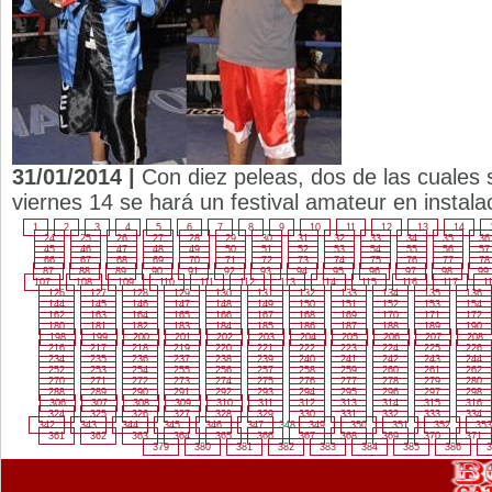
31/01/2014 |
Con diez peleas, dos de las cuales s
viernes 14 se hará un festival amateur en instala
1
2
3
4
5
6
7
8
9
10
11
12
13
14
24
25
26
27
28
29
30
31
32
33
34
35
36
45
46
47
48
49
50
51
52
53
54
55
56
57
66
67
68
69
70
71
72
73
74
75
76
77
78
87
88
89
90
91
92
93
94
95
96
97
98
99
107
108
109
110
111
112
113
114
115
116
117
1
126
127
128
129
130
131
132
133
134
135
136
144
145
146
147
148
149
150
151
152
153
154
162
163
164
165
166
167
168
169
170
171
172
180
181
182
183
184
185
186
187
188
189
190
198
199
200
201
202
203
204
205
206
207
208
216
217
218
219
220
221
222
223
224
225
226
234
235
236
237
238
239
240
241
242
243
244
252
253
254
255
256
257
258
259
260
261
262
270
271
272
273
274
275
276
277
278
279
280
288
289
290
291
292
293
294
295
296
297
298
306
307
308
309
310
311
312
313
314
315
316
324
325
326
327
328
329
330
331
332
333
334
342
343
344
345
346
347
348
349
350
351
352
353
361
362
363
364
365
366
367
368
369
370
371
379
380
381
382
383
384
385
386
3