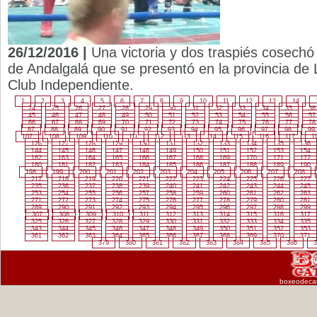
26/12/2016 |
Una victoria y dos traspiés cosechó
de Andalgalá que se presentó en la provincia de 
Club Independiente.
1
2
3
4
5
6
7
8
9
10
11
12
13
14
24
25
26
27
28
29
30
31
32
33
34
35
36
45
46
47
48
49
50
51
52
53
54
55
56
57
66
67
68
69
70
71
72
73
74
75
76
77
78
87
88
89
90
91
92
93
94
95
96
97
98
99
107
108
109
110
111
112
113
114
115
116
117
1
126
127
128
129
130
131
132
133
134
135
136
144
145
146
147
148
149
150
151
152
153
154
162
163
164
165
166
167
168
169
170
171
172
180
181
182
183
184
185
186
187
188
189
190
198
199
200
201
202
203
204
205
206
207
208
217
218
219
220
221
222
223
224
225
226
227
235
236
237
238
239
240
241
242
243
244
245
253
254
255
256
257
258
259
260
261
262
263
271
272
273
274
275
276
277
278
279
280
281
289
290
291
292
293
294
295
296
297
298
299
307
308
309
310
311
312
313
314
315
316
317
325
326
327
328
329
330
331
332
333
334
335
343
344
345
346
347
348
349
350
351
352
353
361
362
363
364
365
366
367
368
369
370
371
379
380
381
382
383
384
385
386
3
boxeodeca