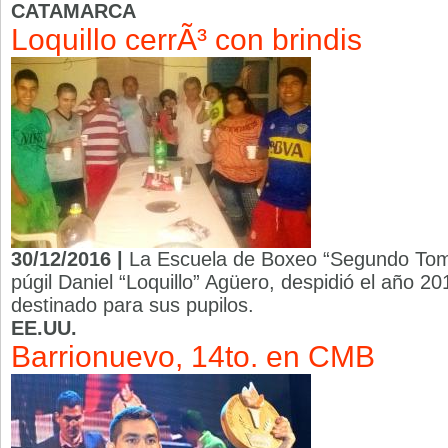
CATAMARCA
Loquillo cerrÃ³ con brindis
30/12/2016 |
La Escuela de Boxeo “Segundo Tom
púgil Daniel “Loquillo” Agüero, despidió el año 2
destinado para sus pupilos.
EE.UU.
Barrionuevo, 14to. en CMB