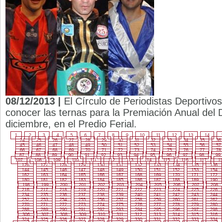
08/12/2013 |
El Círculo de Periodistas Deportiv
conocer las ternas para la Premiación Anual del D
diciembre, en el Predio Ferial.
1
2
3
4
5
6
7
8
9
10
11
12
13
14
24
25
26
27
28
29
30
31
32
33
34
35
36
45
46
47
48
49
50
51
52
53
54
55
56
57
66
67
68
69
70
71
72
73
74
75
76
77
78
87
88
89
90
91
92
93
94
95
96
97
98
99
107
108
109
110
111
112
113
114
115
116
117
1
126
127
128
129
130
131
132
133
134
135
136
144
145
146
147
148
149
150
151
152
153
154
162
163
164
165
166
167
168
169
170
171
172
180
181
182
183
184
185
186
187
188
189
190
198
199
200
201
202
203
204
205
206
207
208
216
217
218
219
220
221
222
223
224
225
226
234
235
236
237
238
239
240
241
242
243
244
252
253
254
255
256
257
258
259
260
261
262
270
271
272
273
274
275
276
277
278
279
280
288
289
290
291
292
293
294
295
296
297
298
306
307
308
309
310
311
312
313
314
315
316
324
325
326
327
328
329
330
331
332
333
334