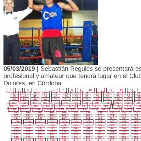
05/03/2019 |
Sebastián Regules se presentará es
profesional y amateur que tendrá lugar en el Clu
Dolores, en Córdoba.
1
2
3
4
5
6
7
8
9
10
11
12
13
14
24
25
26
27
28
29
30
31
32
33
34
35
36
45
46
47
48
49
50
51
52
53
54
55
56
57
66
67
68
69
70
71
72
73
74
75
76
77
78
87
88
89
90
91
92
93
94
95
96
97
98
99
107
108
109
110
111
112
113
114
115
116
117
1
126
127
128
129
130
131
132
133
134
135
136
137
145
146
147
148
149
150
151
152
153
154
155
163
164
165
166
167
168
169
170
171
172
173
181
182
183
184
185
186
187
188
189
190
191
199
200
201
202
203
204
205
206
207
208
209
217
218
219
220
221
222
223
224
225
226
227
235
236
237
238
239
240
241
242
243
244
245
253
254
255
256
257
258
259
260
261
262
263
271
272
273
274
275
276
277
278
279
280
281
289
290
291
292
293
294
295
296
297
298
299
307
308
309
310
311
312
313
314
315
316
317