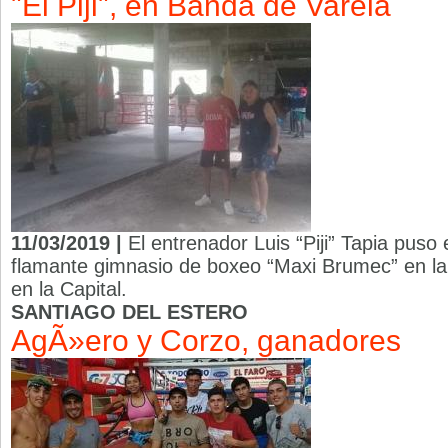
"El Piji", en Banda de Varela
11/03/2019 |
El entrenador Luis “Piji” Tapia pus
flamante gimnasio de boxeo “Maxi Brumec” en la 
en la Capital.
SANTIAGO DEL ESTERO
AgÃ»ero y Corzo, ganadores