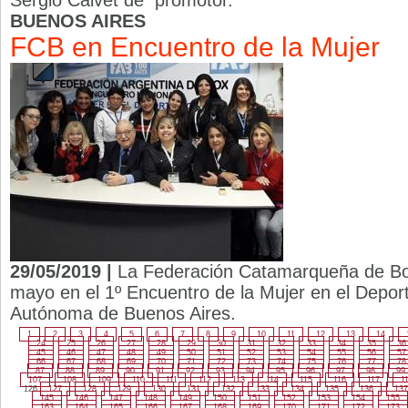
Sergio Calvet de promotor.
BUENOS AIRES
FCB en Encuentro de la Mujer
29/05/2019 |
La Federación Catamarqueña de Box
mayo en el 1º Encuentro de la Mujer en el Deport
Autónoma de Buenos Aires.
1
2
3
4
5
6
7
8
9
10
11
12
13
14
24
25
26
27
28
29
30
31
32
33
34
35
36
45
46
47
48
49
50
51
52
53
54
55
56
57
66
67
68
69
70
71
72
73
74
75
76
77
78
87
88
89
90
91
92
93
94
95
96
97
98
99
107
108
109
110
111
112
113
114
115
116
117
1
126
127
128
129
130
131
132
133
134
135
136
137
145
146
147
148
149
150
151
152
153
154
155
163
164
165
166
167
168
169
170
171
172
173