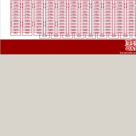
181
182
183
184
185
186
187
188
189
190
191
199
200
201
202
203
204
205
206
207
208
209
217
218
219
220
221
222
223
224
225
226
227
235
236
237
238
239
240
241
242
243
244
245
253
254
255
256
257
258
259
260
261
262
263
271
272
273
274
275
276
277
278
279
280
281
289
290
291
292
293
294
295
296
297
298
299
307
308
309
310
311
312
313
314
315
316
317
325
326
327
328
329
330
331
332
333
334
335
343
344
345
346
347
348
349
350
351
352
353
361
362
363
364
365
366
367
368
369
370
371
379
380
381
382
383
384
385
386
3
boxeodeca