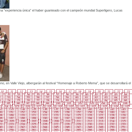
una “experiencia única” el haber guanteado con el campeón mundial Superligero, Lucas
o, en Valle Viejo, albergarán al festival “Homenaje a Roberto Mema”, que se desarrollará el
10
11
12
13
14
15
16
17
18
19
20
21
22
23
1
32
33
34
35
36
37
38
39
40
41
42
43
44
2
53
54
55
56
57
58
59
60
61
62
63
64
65
3
74
75
76
77
78
79
80
81
82
83
84
85
86
4
95
96
97
98
99
100
101
102
103
104
105
106
114
115
116
117
118
119
120
121
122
123
124
125
32
133
134
135
136
137
138
139
140
141
142
143
50
151
152
153
154
155
156
157
158
159
160
161
68
169
170
171
172
173
174
175
176
177
178
179
86
187
188
189
190
191
192
193
194
195
196
197
04
205
206
207
208
209
210
211
212
213
214
215
22
223
224
225
226
227
228
229
230
231
232
233
40
241
242
243
244
245
246
247
248
249
250
251
58
259
260
261
262
263
264
265
266
267
268
269