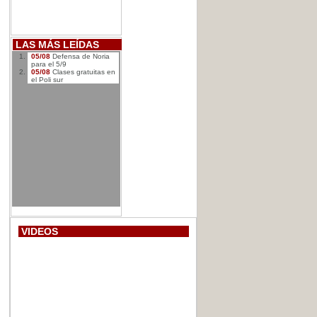
LAS MÁS LEÍDAS
05/08
Defensa de Noria
para el 5/9
05/08
Clases gratuitas en
el Poli sur
VIDEOS