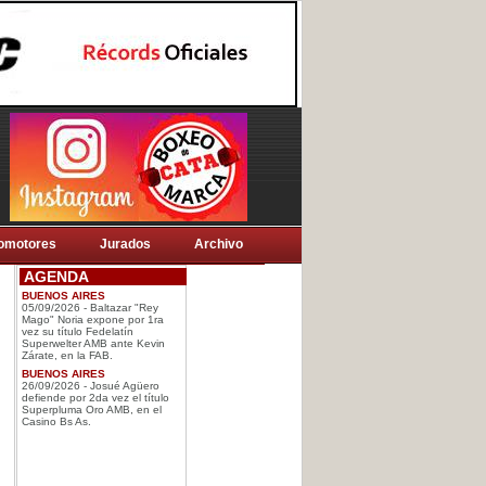
omotores
Jurados
Archivo
AGENDA
BUENOS AIRES
05/09/2026 - Baltazar "Rey
Mago" Noria expone por 1ra
vez su título Fedelatín
Superwelter AMB ante Kevin
Zárate, en la FAB.
BUENOS AIRES
26/09/2026 - Josué Agüero
defiende por 2da vez el título
Superpluma Oro AMB, en el
Casino Bs As.