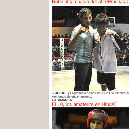
Robo al gimnasio del â€œPinchaâ€
03/05/2013 |
El gimnasio de box del Club Estudiantes d
elementos de entrenamiento.
CATAMARCA
El 10, los amateurs en HindÃº