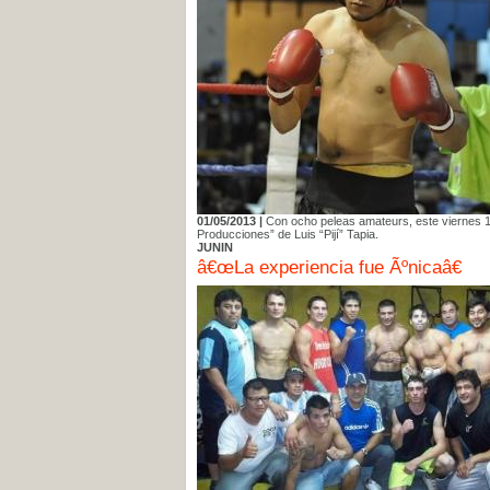
01/05/2013 |
Con ocho peleas amateurs, este viernes 1
Producciones” de Luis “Pijí” Tapia.
JUNIN
â€œLa experiencia fue Ãºnicaâ€