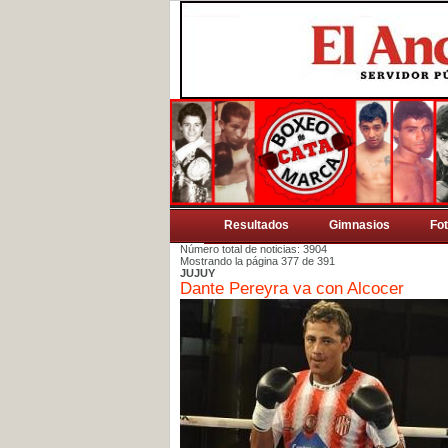
Resultados
Gimnasios
Fo
Número total de noticias: 3904
Mostrando la página 377 de 391
JUJUY
Dante Pereyra va con Alcocer