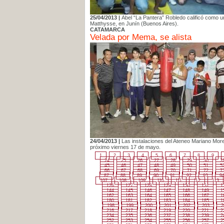
25/04/2013 |
Abel “La Pantera” Robledo calificó como 
Matthysse, en Junín (Buenos Aires).
CATAMARCA
Velada por Mema, se alista
24/04/2013 |
Las instalaciones del Ateneo Mariano Moren
próximo viernes 17 de mayo.
1
2
3
4
5
6
7
8
9
24
25
26
27
28
29
30
3
45
46
47
48
49
50
51
5
66
67
68
69
70
71
72
7
87
88
89
90
91
92
93
9
107
108
109
110
111
112
113
126
127
128
129
130
131
1
144
145
146
147
148
149
1
162
163
164
165
166
167
1
180
181
182
183
184
185
1
198
199
200
201
202
203
2
216
217
218
219
220
221
2
234
235
236
237
238
239
2
252
253
254
255
256
257
2