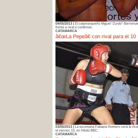
04/05/2013 |
El catamarqueño Miguel “Zurdo” Barrionuev
frente a rival a confirmar.
CATAMARCA
â€œLa Pepeâ€ con rival para el 10
03/05/2013 |
La tucumana Fabiana Romero será la rival 
el viernes 10, en Hindú BBC.
CATAMARCA