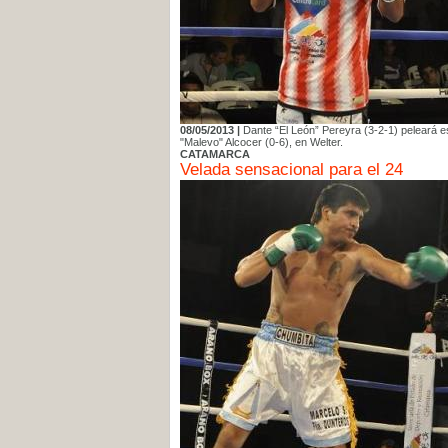
08/05/2013 |
Dante “El León” Pereyra (3-2-1) peleará es
"Malevo" Alcocer (0-6), en Welter.
CATAMARCA
Velada sensacional para el 24