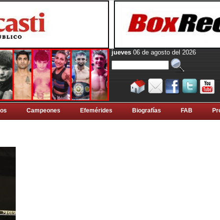
jueves
06 de agosto del 2026
tos
Campeones
Efemérides
Biografí­as
FAB
Pr