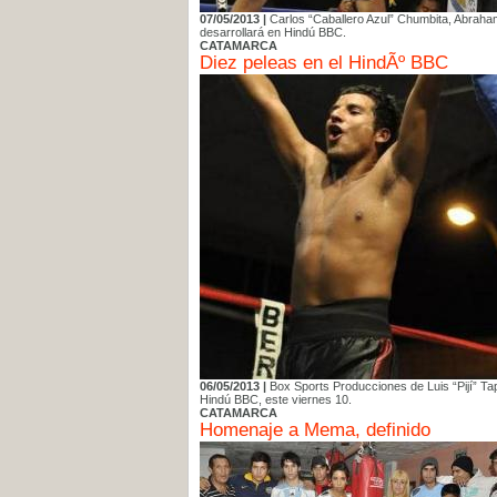
07/05/2013 |
Carlos “Caballero Azul” Chumbita, Abraham 
desarrollará en Hindú BBC.
CATAMARCA
Diez peleas en el HindÃº BBC
06/05/2013 |
Box Sports Producciones de Luis “Pijí” Tap
Hindú BBC, este viernes 10.
CATAMARCA
Homenaje a Mema, definido