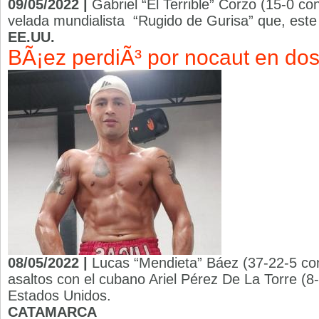
09/05/2022 |
Gabriel “El Terrible” Corzo (15-0 co
velada mundialista “Rugido de Gurisa” que, este 
EE.UU.
BÃ¡ez perdiÃ³ por nocaut en do
08/05/2022 |
Lucas “Mendieta” Báez (37-22-5 co
asaltos con el cubano Ariel Pérez De La Torre (8
Estados Unidos.
CATAMARCA