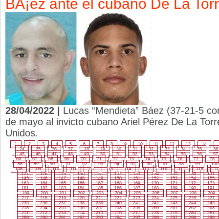
BÃ¡ez ante el cubano De La Tor
28/04/2022 |
Lucas “Mendieta” Báez (37-21-5 con
de mayo al invicto cubano Ariel Pérez De La Torr
Unidos.
1
2
3
4
5
6
7
8
9
10
11
12
13
14
24
25
26
27
28
29
30
31
32
33
34
35
36
45
46
47
48
49
50
51
52
53
54
55
56
57
66
67
68
69
70
71
72
73
74
75
76
77
78
88
89
90
91
92
93
94
95
96
97
98
99
100
108
109
110
111
112
113
114
115
116
117
118
11
127
128
129
130
131
132
133
134
135
136
137
145
146
147
148
149
150
151
152
153
154
155
163
164
165
166
167
168
169
170
171
172
173
181
182
183
184
185
186
187
188
189
190
191
199
200
201
202
203
204
205
206
207
208
209
217
218
219
220
221
222
223
224
225
226
227
235
236
237
238
239
240
241
242
243
244
245
253
254
255
256
257
258
259
260
261
262
263
271
272
273
274
275
276
277
278
279
280
281
289
290
291
292
293
294
295
296
297
298
299