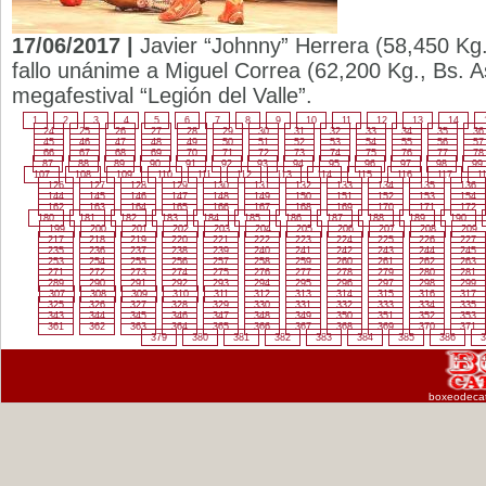
17/06/2017 |
Javier “Johnny” Herrera (58,450 Kg.
fallo unánime a Miguel Correa (62,200 Kg., Bs. As
megafestival “Legión del Valle”.
1
2
3
4
5
6
7
8
9
10
11
12
13
14
24
25
26
27
28
29
30
31
32
33
34
35
36
45
46
47
48
49
50
51
52
53
54
55
56
57
66
67
68
69
70
71
72
73
74
75
76
77
78
87
88
89
90
91
92
93
94
95
96
97
98
99
107
108
109
110
111
112
113
114
115
116
117
1
126
127
128
129
130
131
132
133
134
135
136
144
145
146
147
148
149
150
151
152
153
154
162
163
164
165
166
167
168
169
170
171
172
180
181
182
183
184
185
186
187
188
189
190
199
200
201
202
203
204
205
206
207
208
209
217
218
219
220
221
222
223
224
225
226
227
235
236
237
238
239
240
241
242
243
244
245
253
254
255
256
257
258
259
260
261
262
263
271
272
273
274
275
276
277
278
279
280
281
289
290
291
292
293
294
295
296
297
298
299
307
308
309
310
311
312
313
314
315
316
317
325
326
327
328
329
330
331
332
333
334
335
343
344
345
346
347
348
349
350
351
352
353
361
362
363
364
365
366
367
368
369
370
371
379
380
381
382
383
384
385
386
3
boxeodeca