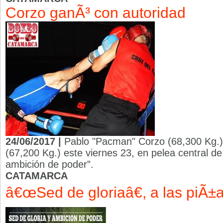
Corzo ganÃ³ con autoridad
24/06/2017 |
Pablo "Pacman" Corzo (68,300 Kg.)
(67,200 Kg.) este viernes 23, en pelea central de
ambición de poder”.
CATAMARCA
â€œSed de gloriaâ€, a las piÃ±