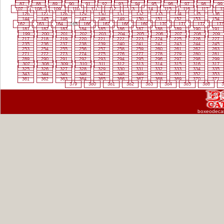
87
88
89
90
91
92
93
94
95
96
97
98
99
107
108
109
110
111
112
113
114
115
116
117
1
126
127
128
129
130
131
132
133
134
135
136
144
145
146
147
148
149
150
151
152
153
154
162
163
164
165
166
167
168
169
170
171
172
173
181
182
183
184
185
186
187
188
189
190
191
199
200
201
202
203
204
205
206
207
208
209
217
218
219
220
221
222
223
224
225
226
227
235
236
237
238
239
240
241
242
243
244
245
253
254
255
256
257
258
259
260
261
262
263
271
272
273
274
275
276
277
278
279
280
281
289
290
291
292
293
294
295
296
297
298
299
307
308
309
310
311
312
313
314
315
316
317
325
326
327
328
329
330
331
332
333
334
335
343
344
345
346
347
348
349
350
351
352
353
361
362
363
364
365
366
367
368
369
370
371
379
380
381
382
383
384
385
386
3
boxeodeca