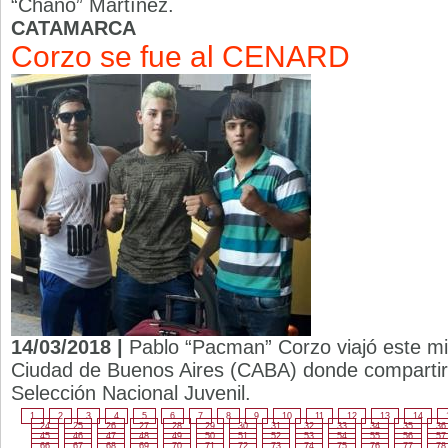
“Chano” Martínez.
CATAMARCA
Corzo se fue al CENARD
14/03/2018 |
Pablo “Pacman” Corzo viajó este mi
Ciudad de Buenos Aires (CABA) donde compartir
Selección Nacional Juvenil.
1
2
3
4
5
6
7
8
9
10
11
12
13
14
24
25
26
27
28
29
30
31
32
33
34
35
36
45
46
47
48
49
50
51
52
53
54
55
56
57
66
67
68
69
70
71
72
73
74
75
76
77
78