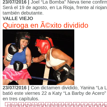
23/07/2016 |
Joel “La Bomba” Nieva tiene confir
Será el 19 de agosto, en La Rioja, frente al riojano
también debutante.
VALLE VIEJO
Quiroga en Ã©xito dividido
23/07/2016 |
Con dictamen dividido, Yanina “La 
batió este viernes 22 a Katy “La Barby de Acero”
en tres capítulos.
1
2
3
4
5
6
7
8
9
10
11
12
13
14
24
25
26
27
28
29
30
31
32
33
34
35
36