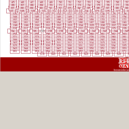
45
46
47
48
49
50
51
52
53
54
55
56
57
66
67
68
69
70
71
72
73
74
75
76
77
78
87
88
89
90
91
92
93
94
95
96
97
98
99
107
108
109
110
111
112
113
114
115
116
117
1
126
127
128
129
130
131
132
133
134
135
136
144
145
146
147
148
149
150
151
152
153
154
162
163
164
165
166
167
168
169
170
171
172
180
181
182
183
184
185
186
187
188
189
190
198
199
200
201
202
203
204
205
206
207
208
216
217
218
219
220
221
222
223
224
225
226
234
235
236
237
238
239
240
241
242
243
244
245
253
254
255
256
257
258
259
260
261
262
263
271
272
273
274
275
276
277
278
279
280
281
289
290
291
292
293
294
295
296
297
298
299
307
308
309
310
311
312
313
314
315
316
317
325
326
327
328
329
330
331
332
333
334
335
343
344
345
346
347
348
349
350
351
352
353
361
362
363
364
365
366
367
368
369
370
371
379
380
381
382
383
384
385
386
3
boxeodeca