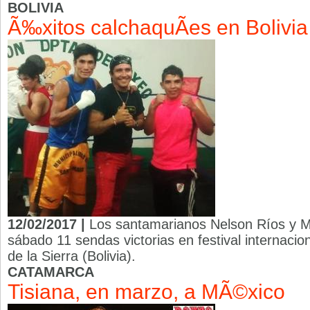
BOLIVIA
Ã‰xitos calchaquÃ­es en Bolivia
12/02/2017 |
Los santamarianos Nelson Ríos y M
sábado 11 sendas victorias en festival internacio
de la Sierra (Bolivia).
CATAMARCA
Tisiana, en marzo, a MÃ©xico