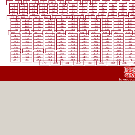
1
2
3
4
5
6
7
8
9
10
11
12
13
14
24
25
26
27
28
29
30
31
32
33
34
35
36
45
46
47
48
49
50
51
52
53
54
55
56
57
66
67
68
69
70
71
72
73
74
75
76
77
78
87
88
89
90
91
92
93
94
95
96
97
98
99
107
108
109
110
111
112
113
114
115
116
117
1
126
127
128
129
130
131
132
133
134
135
136
144
145
146
147
148
149
150
151
152
153
154
162
163
164
165
166
167
168
169
170
171
172
180
181
182
183
184
185
186
187
188
189
190
198
199
200
201
202
203
204
205
206
207
208
217
218
219
220
221
222
223
224
225
226
227
235
236
237
238
239
240
241
242
243
244
245
253
254
255
256
257
258
259
260
261
262
263
271
272
273
274
275
276
277
278
279
280
281
289
290
291
292
293
294
295
296
297
298
299
307
308
309
310
311
312
313
314
315
316
317
325
326
327
328
329
330
331
332
333
334
335
343
344
345
346
347
348
349
350
351
352
353
361
362
363
364
365
366
367
368
369
370
371
379
380
381
382
383
384
385
386
3
boxeodeca