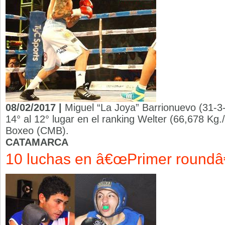
08/02/2017 |
Miguel “La Joya” Barrionuevo (31-3
14° al 12° lugar en el ranking Welter (66,678 Kg
Boxeo (CMB).
CATAMARCA
10 luchas en â€œPrimer roundâ€