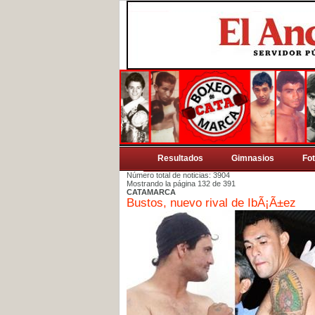
Resultados
Gimnasios
Fo
Número total de noticias: 3904
Mostrando la página 132 de 391
CATAMARCA
Bustos, nuevo rival de IbÃ¡Ã±ez