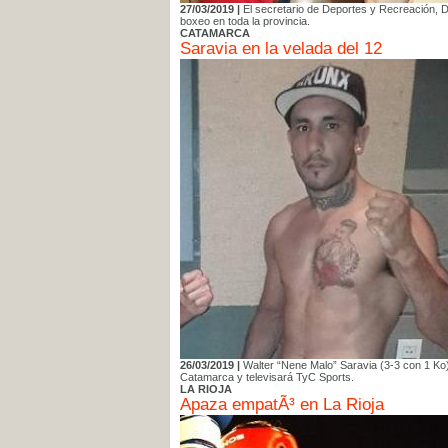
27/03/2019 |
El secretario de Deportes y Recreación, D
boxeo en toda la provincia.
CATAMARCA
Saravia en la velada del 12
26/03/2019 |
Walter “Nene Malo” Saravia (3-3 con 1 Ko) 
Catamarca y televisará TyC Sports.
LA RIOJA
Apaza empatÃ³ en La Rioja