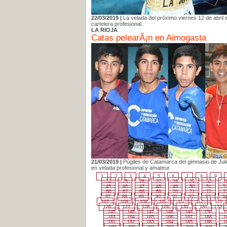
22/03/2019 |
La velada del próximo viernes 12 de abril
cartelera profesional.
LA RIOJA
Catas pelearÃ¡n en Aimogasta
21/03/2019 |
Púgiles de Catamarca del gimnasio de Juli
en velada profesional y amateur.
1
2
3
4
5
6
7
8
9
24
25
26
27
28
29
30
3
45
46
47
48
49
50
51
5
66
67
68
69
70
71
72
7
87
88
89
90
91
92
93
9
107
108
109
110
111
112
113
126
127
128
129
130
131
132
145
146
147
148
149
150
1
163
164
165
166
167
168
1
181
182
183
184
185
186
1