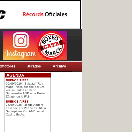
omotores
Jurados
Archivo
AGENDA
BUENOS AIRES
05/09/2026 - Baltazar "Rey
Mago" Noria expone por 1ra
vez su título Fedelatín
Superwelter AMB ante Kevin
Zárate, en la FAB.
BUENOS AIRES
26/09/2026 - Josué Agüero
defiende por 2da vez el título
Superpluma Oro AMB, en el
Casino Bs As.