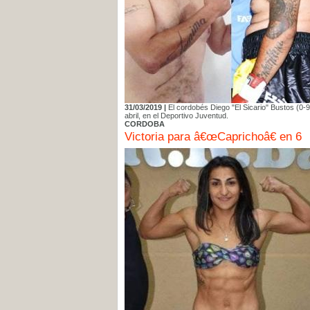
31/03/2019 |
El cordobés Diego "El Sicario" Bustos (0-9
abril, en el Deportivo Juventud.
CORDOBA
Victoria para â€œCaprichoâ€ en 6