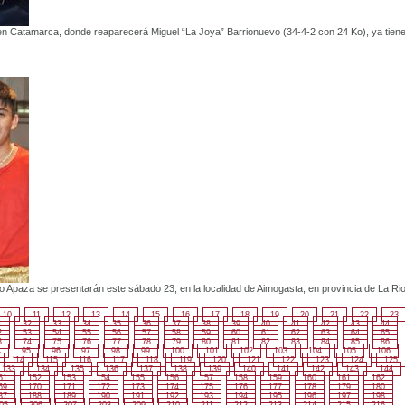
 en Catamarca, donde reaparecerá Miguel “La Joya” Barrionuevo (34-4-2 con 24 Ko), ya tien
o Apaza se presentarán este sábado 23, en la localidad de Aimogasta, en provincia de La Rio
10
11
12
13
14
15
16
17
18
19
20
21
22
23
1
32
33
34
35
36
37
38
39
40
41
42
43
44
2
53
54
55
56
57
58
59
60
61
62
63
64
65
3
74
75
76
77
78
79
80
81
82
83
84
85
86
4
95
96
97
98
99
100
101
102
103
104
105
106
114
115
116
117
118
119
120
121
122
123
124
125
133
134
135
136
137
138
139
140
141
142
143
144
51
152
153
154
155
156
157
158
159
160
161
162
69
170
171
172
173
174
175
176
177
178
179
180
87
188
189
190
191
192
193
194
195
196
197
198