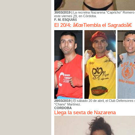
30/03/2019 |
La recreina Nazarena “Capricho” Romero (6
este viernes 29, en Córdoba.
F. M. ESQUIÃš
El 20/4: â€œTiembla el Sagradoâ€
28/03/2019 |
El sábado 20 de abril, el Club Defensores 
“Chano” Martínez.
CORDOBA
Llega la sexta de Nazarena