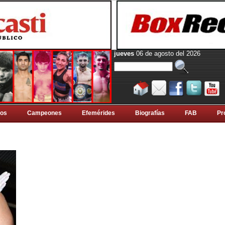
jueves
06 de agosto del 2026
tos
Campeones
Efemérides
Biografí­as
FAB
Pr