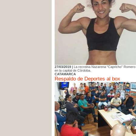
27/03/2019 |
La recreina Nazarena “Capricho” Romero (
en la capital de Córdoba.
CATAMARCA
Respaldo de Deportes al box