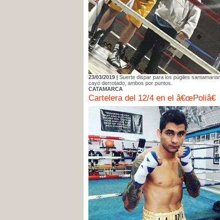
23/03/2019 |
Suerte dispar para los púgiles santamaria
cayó derrotado, ambos por puntos.
CATAMARCA
Cartelera del 12/4 en el â€œPoliâ€