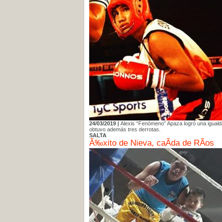
24/03/2019 |
Alexis “Fenómeno” Apaza logró una iguald
obtuvo además tres derrotas.
SALTA
Ã‰xito de Nieva, caÃ­da de RÃ­os