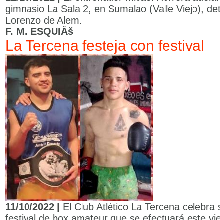
gimnasio La Sala 2, en Sumalao (Valle Viejo), de
Lorenzo de Alem.
F. M. ESQUIÃš
La Tercena festeja con festival
11/10/2022 |
El Club Atlético La Tercena celebra
festival de box amateur que se efectuará este vi