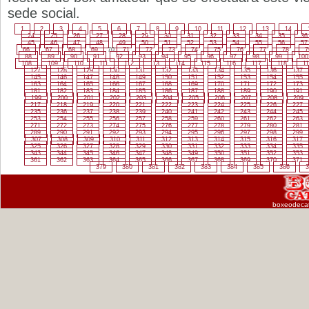
sede social.
1
2
3
4
5
6
7
8
9
10
11
12
13
14
24
25
26
27
28
29
30
31
32
33
34
35
36
45
46
47
48
49
50
51
52
53
54
55
56
57
66
67
68
69
70
71
72
73
74
75
76
77
78
7
88
89
90
91
92
93
94
95
96
97
98
99
100
108
109
110
111
112
113
114
115
116
117
118
11
127
128
129
130
131
132
133
134
135
136
137
145
146
147
148
149
150
151
152
153
154
155
163
164
165
166
167
168
169
170
171
172
173
181
182
183
184
185
186
187
188
189
190
191
199
200
201
202
203
204
205
206
207
208
209
217
218
219
220
221
222
223
224
225
226
227
235
236
237
238
239
240
241
242
243
244
245
253
254
255
256
257
258
259
260
261
262
263
271
272
273
274
275
276
277
278
279
280
281
289
290
291
292
293
294
295
296
297
298
299
307
308
309
310
311
312
313
314
315
316
317
325
326
327
328
329
330
331
332
333
334
335
343
344
345
346
347
348
349
350
351
352
353
361
362
363
364
365
366
367
368
369
370
371
379
380
381
382
383
384
385
386
3
boxeodeca