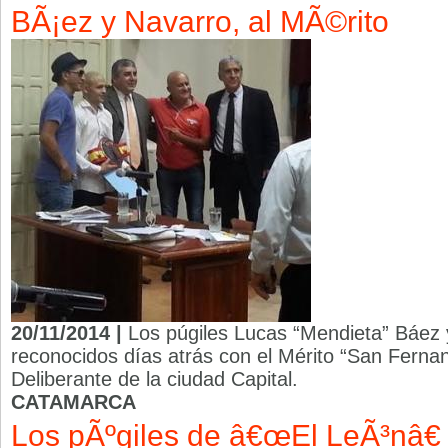
BÃ¡ez y Navarro, al MÃ©rito
20/11/2014 |
Los púgiles Lucas “Mendieta” Báez
reconocidos días atrás con el Mérito “San Ferna
Deliberante de la ciudad Capital.
CATAMARCA
Los pÃºgiles de â€œEl LeÃ³nâ€