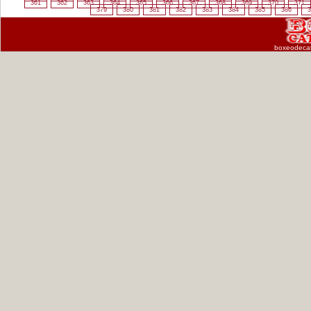
361
362
363
364
365
366
367
368
369
370
371
379
380
381
382
383
384
385
386
3
boxeodeca