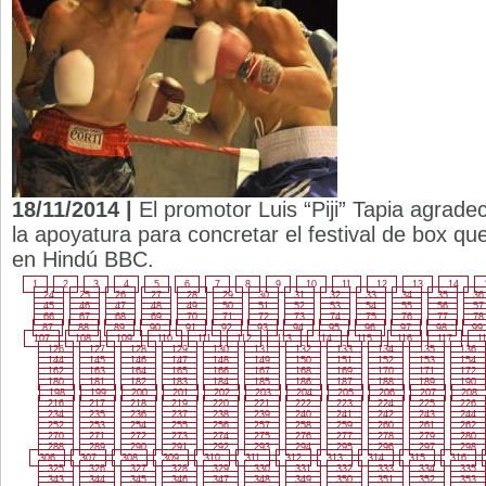
18/11/2014 |
El promotor Luis “Piji” Tapia agrad
la apoyatura para concretar el festival de box qu
en Hindú BBC.
1
2
3
4
5
6
7
8
9
10
11
12
13
14
24
25
26
27
28
29
30
31
32
33
34
35
36
45
46
47
48
49
50
51
52
53
54
55
56
57
66
67
68
69
70
71
72
73
74
75
76
77
78
87
88
89
90
91
92
93
94
95
96
97
98
99
107
108
109
110
111
112
113
114
115
116
117
1
126
127
128
129
130
131
132
133
134
135
136
144
145
146
147
148
149
150
151
152
153
154
162
163
164
165
166
167
168
169
170
171
172
180
181
182
183
184
185
186
187
188
189
190
198
199
200
201
202
203
204
205
206
207
208
216
217
218
219
220
221
222
223
224
225
226
234
235
236
237
238
239
240
241
242
243
244
252
253
254
255
256
257
258
259
260
261
262
270
271
272
273
274
275
276
277
278
279
280
288
289
290
291
292
293
294
295
296
297
298
306
307
308
309
310
311
312
313
314
315
316
325
326
327
328
329
330
331
332
333
334
335
343
344
345
346
347
348
349
350
351
352
353