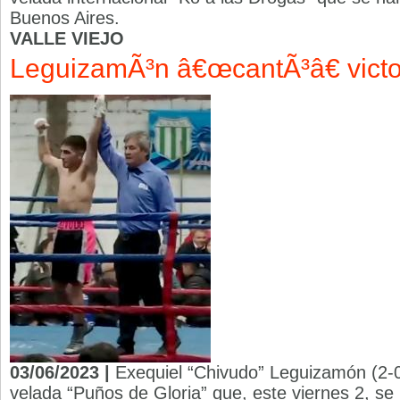
Buenos Aires.
VALLE VIEJO
LeguizamÃ³n â€œcantÃ³â€ victo
03/06/2023 |
Exequiel “Chivudo” Leguizamón (2-0 
velada “Puños de Gloria” que, este viernes 2, se