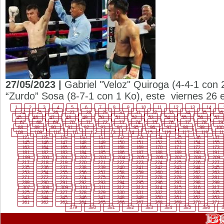
27/05/2023 |
Gabriel "Veloz" Quiroga (4-4-1 con 
“Zurdo” Sosa (8-7-1 con 1 Ko), este viernes 26 en
1
2
3
4
5
6
7
8
9
10
11
12
13
14
24
25
26
27
28
29
30
31
32
33
34
35
36
45
46
47
48
49
50
51
52
53
54
55
56
57
67
68
69
70
71
72
73
74
75
76
77
78
79
88
89
90
91
92
93
94
95
96
97
98
99
100
108
109
110
111
112
113
114
115
116
117
118
11
127
128
129
130
131
132
133
134
135
136
137
145
146
147
148
149
150
151
152
153
154
155
163
164
165
166
167
168
169
170
171
172
173
181
182
183
184
185
186
187
188
189
190
191
199
200
201
202
203
204
205
206
207
208
209
217
218
219
220
221
222
223
224
225
226
227
235
236
237
238
239
240
241
242
243
244
245
253
254
255
256
257
258
259
260
261
262
263
271
272
273
274
275
276
277
278
279
280
281
289
290
291
292
293
294
295
296
297
298
299
307
308
309
310
311
312
313
314
315
316
317
325
326
327
328
329
330
331
332
333
334
335
343
344
345
346
347
348
349
350
351
352
353
361
362
363
364
365
366
367
368
369
370
371
379
380
381
382
383
384
385
386
3