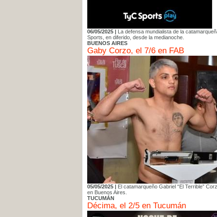
06/05/2025 |
La defensa mundialista de la catamarque
Sports, en diferido, desde la medianoche.
BUENOS AIRES
Gaby Corzo, el 7/6 en FAB
05/05/2025 |
El catamarqueño Gabriel “El Terrible” Corz
en Buenos Aires.
TUCUMÁN
Décima, el 2/5 en Tucumán