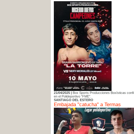
21/04/2025 |
Box Sports Producciones Boxísticas confir
en el Polideportivo “FME”.
SANTIAGO DEL ESTERO
Embajada "catucha" a Termas