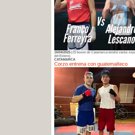
16/04/2025 |
El boxeo de Catamarca tendrá varios expon
del Estero).
CATAMARCA
Corzo entrena con guatemalteco