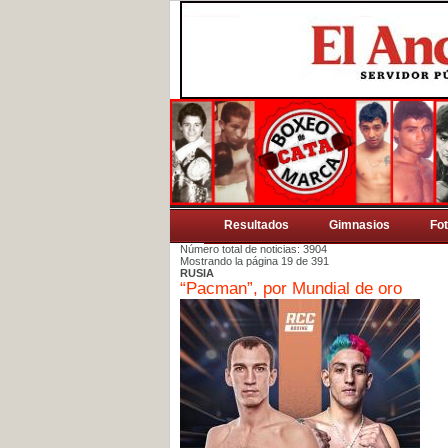
Resultados
Gimnasios
Fo
Número total de noticias: 3904
Mostrando la página 19 de 391
RUSIA
“Pacman”, por Mundial de oro