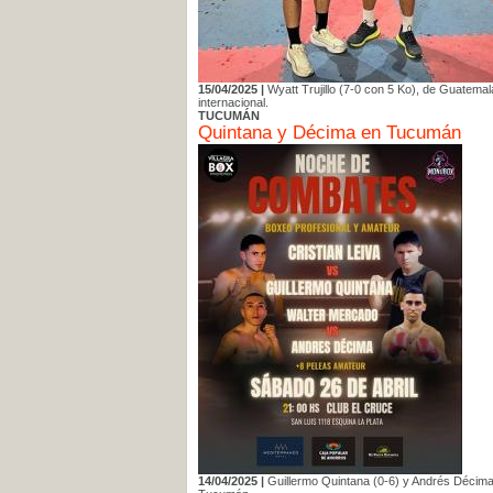
15/04/2025 |
Wyatt Trujillo (7-0 con 5 Ko), de Guatem
internacional.
TUCUMÁN
Quintana y Décima en Tucumán
14/04/2025 |
Guillermo Quintana (0-6) y Andrés Décima 