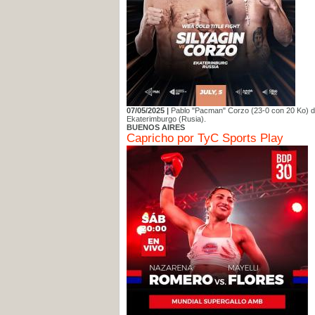
07/05/2025 |
Pablo "Pacman" Corzo (23-0 con 20 Ko) dis
Ekaterimburgo (Rusia).
BUENOS AIRES
Capricho por TyC Sports Play