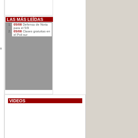
LAS MÁS LEÍDAS
05/08
Defensa de Noria
para el 5/9
05/08
Clases gratuitas en
el Poli sur
en
VIDEOS