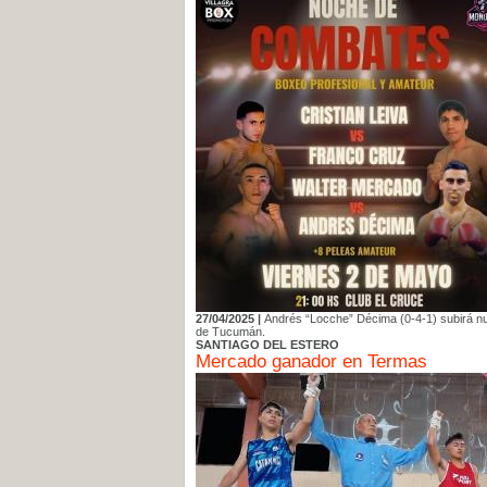
27/04/2025 |
Andrés “Locche” Décima (0-4-1) subirá nue
de Tucumán.
SANTIAGO DEL ESTERO
Mercado ganador en Termas