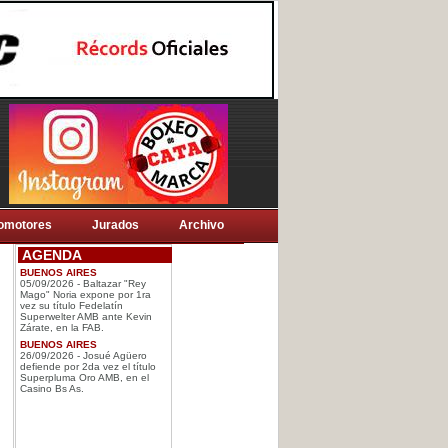
omotores
Jurados
Archivo
AGENDA
BUENOS AIRES
05/09/2026 - Baltazar "Rey
Mago" Noria expone por 1ra
vez su título Fedelatín
Superwelter AMB ante Kevin
Zárate, en la FAB.
BUENOS AIRES
26/09/2026 - Josué Agüero
defiende por 2da vez el título
Superpluma Oro AMB, en el
Casino Bs As.