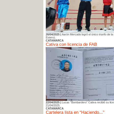
26/04/2025 |
Aarón Mercado logró el único triunfo de l
Estero).
CATAMARCA
Cativa con licencia de FAB
22/04/2025 |
Lucas “Bombardero” Cativa recibió su lice
21/04/2025.
CATAMARCA
Cartelera lista en “Haciendo..."