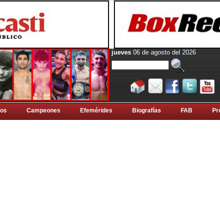
jueves
06 de agosto del 2026
tos
Campeones
Efemérides
Biografí­as
FAB
Pr