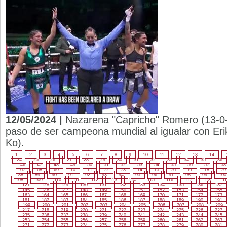
12/05/2024 |
Nazarena "Capricho" Romero (13-0-
paso de ser campeona mundial al igualar con Eri
Ko).
1
2
3
4
5
6
7
8
9
10
11
12
13
14
24
25
26
27
28
29
30
31
32
33
34
35
36
46
47
48
49
50
51
52
53
54
55
56
57
58
67
68
69
70
71
72
73
74
75
76
77
78
79
88
89
90
91
92
93
94
95
96
97
98
99
100
108
109
110
111
112
113
114
115
116
117
118
11
127
128
129
130
131
132
133
134
135
136
137
145
146
147
148
149
150
151
152
153
154
155
163
164
165
166
167
168
169
170
171
172
173
181
182
183
184
185
186
187
188
189
190
191
199
200
201
202
203
204
205
206
207
208
209
217
218
219
220
221
222
223
224
225
226
227
235
236
237
238
239
240
241
242
243
244
245
253
254
255
256
257
258
259
260
261
262
263
271
272
273
274
275
276
277
278
279
280
281