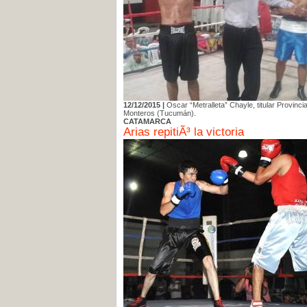
12/12/2015 |
Oscar “Metralleta” Chayle, titular Provinci
Monteros (Tucumán).
CATAMARCA
Arias repitiÃ³ la victoria