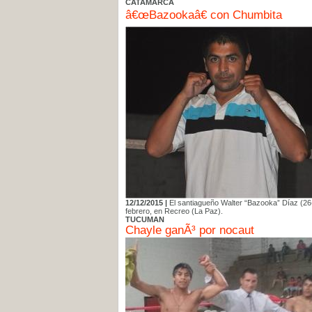
CATAMARCA
â€œBazookaâ€ con Chumbita
12/12/2015 |
El santiagueño Walter “Bazooka” Díaz (26-
febrero, en Recreo (La Paz).
TUCUMAN
Chayle ganÃ³ por nocaut