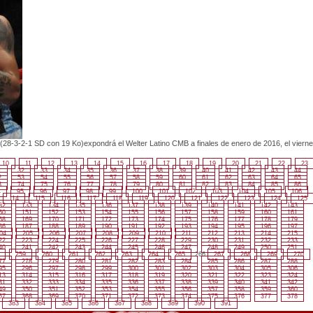
(28-3-2-1 SD con 19 Ko)expondrá el Welter Latino CMB a finales de enero de 2016, el viern
10
11
12
13
14
15
16
17
18
19
20
21
22
23
1
32
33
34
35
36
37
38
39
40
41
42
43
44
2
53
54
55
56
57
58
59
60
61
62
63
64
65
3
74
75
76
77
78
79
80
81
82
83
84
85
86
4
95
96
97
98
99
100
101
102
103
104
105
106
114
115
116
117
118
119
120
121
122
123
124
125
32
133
134
135
136
137
138
139
140
141
142
143
50
151
152
153
154
155
156
157
158
159
160
161
68
169
170
171
172
173
174
175
176
177
178
179
86
187
188
189
190
191
192
193
194
195
196
197
04
205
206
207
208
209
210
211
212
213
214
215
22
223
224
225
226
227
228
229
230
231
232
233
40
241
242
243
244
245
246
247
248
249
250
251
259
260
261
262
263
264
265
266
267
268
269
270
77
278
279
280
281
282
283
284
285
286
287
288
95
296
297
298
299
300
301
302
303
304
305
306
13
314
315
316
317
318
319
320
321
322
323
324
31
332
333
334
335
336
337
338
339
340
341
342
49
350
351
352
353
354
355
356
357
358
359
360
67
368
369
370
371
372
373
374
375
376
377
378
383
384
385
386
387
388
389
390
391