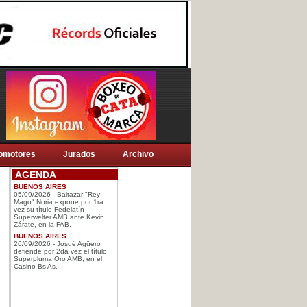
omotores
Jurados
Archivo
AGENDA
BUENOS AIRES
05/09/2026 - Baltazar "Rey
Mago" Noria expone por 1ra
vez su título Fedelatín
Superwelter AMB ante Kevin
Zárate, en la FAB.
BUENOS AIRES
26/09/2026 - Josué Agüero
defiende por 2da vez el título
Superpluma Oro AMB, en el
Casino Bs As.