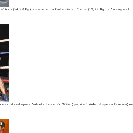
igo” Arias (54,500 Kg.) batió otra vez a Carlos Gómez Olivera (53,350 Kg., de Santiago del
 venció al santiagueño Salvador Tasca (72,700 Kg.) por RSC (Referí Suspende Combate) en 