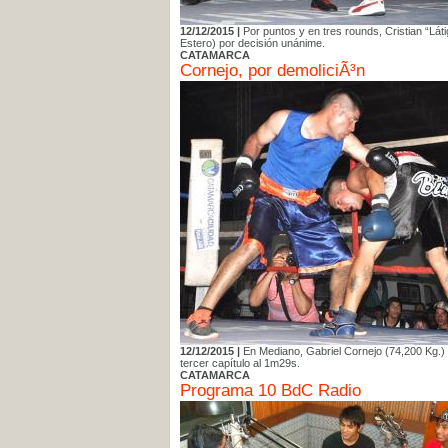
12/12/2015 |
Por puntos y en tres rounds, Cristian “Lát
Estero) por decisión unánime.
CATAMARCA
Cornejo, por demoliciÃ³n
12/12/2015 |
En Mediano, Gabriel Cornejo (74,200 Kg.)
tercer capítulo al 1m29s.
CATAMARCA
Programa 10 BdC Radio