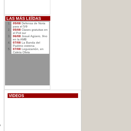
LAS MÁS LEÍDAS
05/08
Defensa de Noria
para el 5/9
05/08
Clases gratuitas en
el Poli sur
06/08
Josué Agüero, 9no
en la AMB
07/08
La Banda del
Padrino estrena
07/08
Leguizamón, en
Caleta Olivia
VIDEOS
a