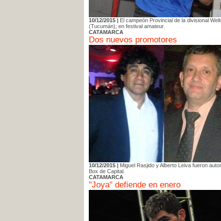
10/12/2015 |
El campeón Provincial de la divisional Wel
(Tucumán), en festival amateur.
CATAMARCA
Dos nuevos promotores
10/12/2015 |
Miguel Rasjido y Alberto Leiva fueron aut
Box de Capital.
CATAMARCA
"Joya" defiende en enero