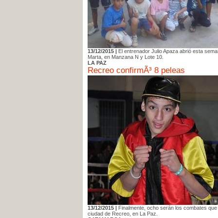
13/12/2015 |
El entrenador Julio Apaza abrió esta sema
Marta, en Manzana N y Lote 10.
LA PAZ
Recreo confirmÃ³ 8 peleas
13/12/2015 |
Finalmente, ocho serán los combates que i
ciudad de Recreo, en La Paz.