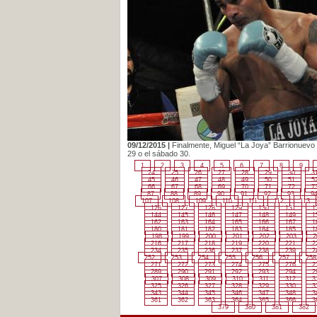
09/12/2015 |
Finalmente, Miguel “La Joya” Barrionuevo 
29 o el sábado 30.
1
2
3
4
5
6
7
8
9
24
25
26
27
28
29
30
3
45
46
47
48
49
50
51
5
66
67
68
69
70
71
72
7
87
88
89
90
91
92
93
9
107
108
109
110
111
112
113
126
127
128
129
130
131
1
144
145
146
147
148
149
1
162
163
164
165
166
167
1
180
181
182
183
184
185
1
198
199
200
201
202
203
2
216
217
218
219
220
221
2
234
235
236
237
238
239
2
252
253
254
255
256
257
258
271
272
273
274
275
276
2
289
290
291
292
293
294
2
307
308
309
310
311
312
3
325
326
327
328
329
330
3
343
344
345
346
347
348
3
361
362
363
364
365
366
3
379
380
381
382