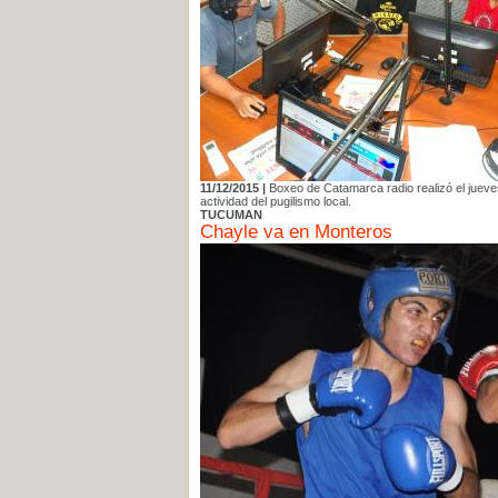
11/12/2015 |
Boxeo de Catamarca radio realizó el jueve
actividad del pugilismo local.
TUCUMAN
Chayle va en Monteros