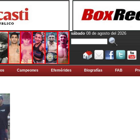
sábado
08 de agosto del 2026
tos
Campeones
Efemérides
Biografí­as
FAB
Pr