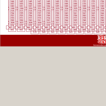
144
145
146
147
148
149
150
151
152
153
154
162
163
164
165
166
167
168
169
170
171
172
180
181
182
183
184
185
186
187
188
189
190
198
199
200
201
202
203
204
205
206
207
208
216
217
218
219
220
221
222
223
224
225
226
234
235
236
237
238
239
240
241
242
243
244
252
253
254
255
256
257
258
259
260
261
262
270
271
272
273
274
275
276
277
278
279
280
288
289
290
291
292
293
294
295
296
297
298
306
307
308
309
310
311
312
313
314
315
316
324
325
326
327
328
329
330
331
332
333
334
342
343
344
345
346
347
348
349
350
351
352
361
362
363
364
365
366
367
368
369
370
371
379
380
381
382
383
384
385
386
3
boxeodeca