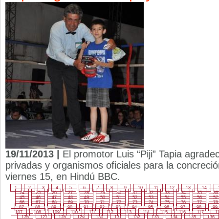
19/11/2013 |
El promotor Luis “Piji” Tapia agrad
privadas y organismos oficiales para la concreció
viernes 15, en Hindú BBC.
1
2
3
4
5
6
7
8
9
10
11
12
13
14
24
25
26
27
28
29
30
31
32
33
34
35
36
45
46
47
48
49
50
51
52
53
54
55
56
57
66
67
68
69
70
71
72
73
74
75
76
77
78
87
88
89
90
91
92
93
94
95
96
97
98
99
107
108
109
110
111
112
113
114
115
116
117
1
126
127
128
129
130
131
132
133
134
135
136