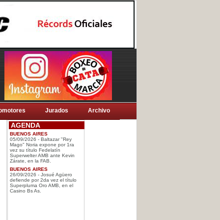
omotores
Jurados
Archivo
AGENDA
BUENOS AIRES
05/09/2026 - Baltazar "Rey
Mago" Noria expone por 1ra
vez su título Fedelatín
Superwelter AMB ante Kevin
Zárate, en la FAB.
BUENOS AIRES
26/09/2026 - Josué Agüero
defiende por 2da vez el título
Superpluma Oro AMB, en el
Casino Bs As.