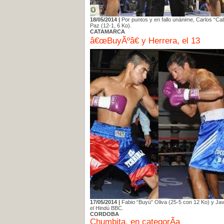
18/05/2014 |
Por puntos y en fallo unánime, Carlos “Ca
Paz (12-1, 6 Ko).
CATAMARCA
â€œBuyÃºâ€ y Herrera, el 13
17/05/2014 |
Fabio “Buyú” Oliva (25-5 con 12 Ko) y Javi
el Hindú BBC.
CORDOBA
Chumbita, en categorÃ­a