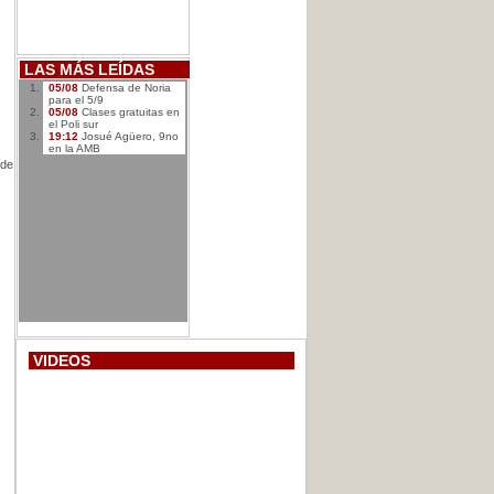
LAS MÁS LEÍDAS
05/08
Defensa de Noria
para el 5/9
05/08
Clases gratuitas en
el Poli sur
19:12
Josué Agüero, 9no
en la AMB
 de
VIDEOS