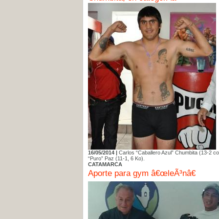
16/05/2014 |
Carlos “Caballero Azul” Chumbita (13-2 co
“Puro” Paz (11-1, 6 Ko).
CATAMARCA
Aporte para gym â€œleÃ³nâ€