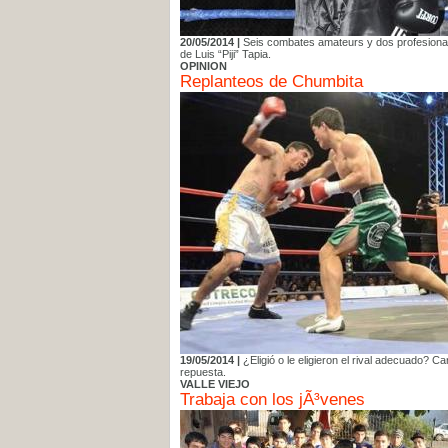
20/05/2014 |
Seis combates amateurs y dos profesionale
de Luis “Piji” Tapia.
OPINION
Replanteos de Chumbita
19/05/2014 |
¿Eligió o le eligieron el rival adecuado? 
repuesta.
VALLE VIEJO
Trabaja con los jÃ³venes