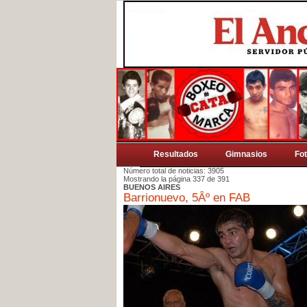
Resultados
Gimnasios
Fo
Número total de noticias: 3905
Mostrando la página 337 de 391
BUENOS AIRES
Barrionuevo, 5Âº en FAB