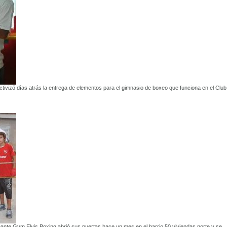
ctivizó días atrás la entrega de elementos para el gimnasio de boxeo que funciona en el Club
ante Gym Elvis Boxing abrió sus puertas hace un mes en el barrio 50 viviendas norte y se