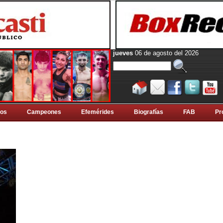
jueves
06 de agosto del 2026
tos
Campeones
Efemérides
Biografí­as
FAB
Pr