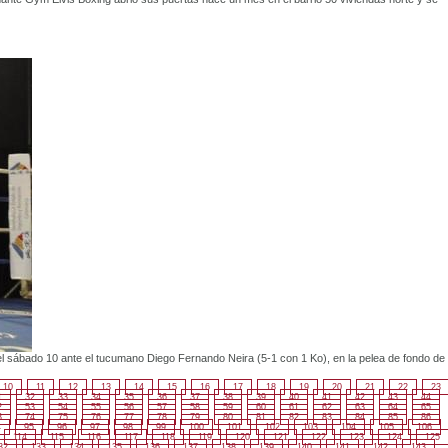
l sábado 10 ante el tucumano Diego Fernando Neira (5-1 con 1 Ko), en la pelea de fondo de
10
11
12
13
14
15
16
17
18
19
20
21
22
23
1
32
33
34
35
36
37
38
39
40
41
42
43
44
2
53
54
55
56
57
58
59
60
61
62
63
64
65
3
74
75
76
77
78
79
80
81
82
83
84
85
86
4
95
96
97
98
99
100
101
102
103
104
105
106
114
115
116
117
118
119
120
121
122
123
124
125
32
133
134
135
136
137
138
139
140
141
142
143