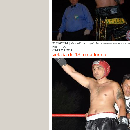
21/05/2014 |
Miguel “La Joya” Barrionuevo ascendió del
Box (FAB).
CATAMARCA
Velada de 13 toma forma