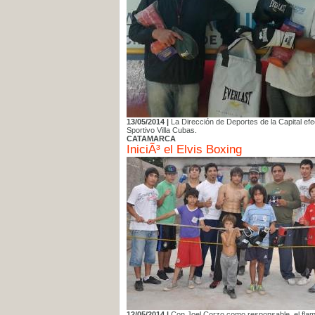
13/05/2014 |
La Dirección de Deportes de la Capital efe
Sportivo Villa Cubas.
CATAMARCA
IniciÃ³ el Elvis Boxing
12/05/2014 |
Con Joel Corzo como responsable, el flam