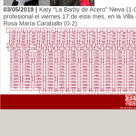
03/05/2019 |
Katy “La Barby de Acero” Nieva (1-
profesional el viernes 17 de este mes, en la Vill
Rosa María Caraballo (0-2).
1
2
3
4
5
6
7
8
9
10
11
12
13
14
24
25
26
27
28
29
30
31
32
33
34
35
36
45
46
47
48
49
50
51
52
53
54
55
56
57
66
67
68
69
70
71
72
73
74
75
76
77
78
87
88
89
90
91
92
93
94
95
96
97
98
99
107
108
109
110
111
112
113
114
115
116
117
1
126
127
128
129
130
131
132
133
134
135
136
137
145
146
147
148
149
150
151
152
153
154
155
163
164
165
166
167
168
169
170
171
172
173
181
182
183
184
185
186
187
188
189
190
191
199
200
201
202
203
204
205
206
207
208
209
217
218
219
220
221
222
223
224
225
226
227
235
236
237
238
239
240
241
242
243
244
245
253
254
255
256
257
258
259
260
261
262
263
271
272
273
274
275
276
277
278
279
280
281
289
290
291
292
293
294
295
296
297
298
299
307
308
309
310
311
312
313
314
315
316
317
325
326
327
328
329
330
331
332
333
334
335
343
344
345
346
347
348
349
350
351
352
353
361
362
363
364
365
366
367
368
369
370
371
379
380
381
382
383
384
385
386
3
boxeodeca