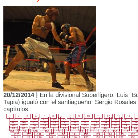
20/12/2014 |
En la divisional Superligero, Luis “B
Tapia) igualó con el santiagueño Sergio Rosales 
capítulos.
1
2
3
4
5
6
7
8
9
10
11
12
13
14
24
25
26
27
28
29
30
31
32
33
34
35
36
45
46
47
48
49
50
51
52
53
54
55
56
57
66
67
68
69
70
71
72
73
74
75
76
77
78
87
88
89
90
91
92
93
94
95
96
97
98
99
107
108
109
110
111
112
113
114
115
116
117
1
126
127
128
129
130
131
132
133
134
135
136
144
145
146
147
148
149
150
151
152
153
154