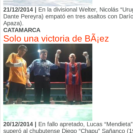
21/12/2014 |
En la divisional Welter, Nicolás “U
Dante Pereyra) empató en tres asaltos con Darío 
Apaza).
CATAMARCA
Solo una victoria de BÃ¡ez
20/12/2014 |
En fallo apretado, Lucas “Mendieta
superó al chubutense Diego “Chapu” Sañanco (19