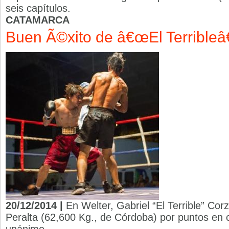
seis capítulos.
CATAMARCA
Buen Ã©xito de â€œEl Terribleâ€
20/12/2014 |
En Welter, Gabriel “El Terrible” Co
Peralta (62,600 Kg., de Córdoba) por puntos en c