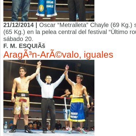
21/12/2014 |
Oscar “Metralleta” Chayle (69 Kg.) 
(65 Kg.) en la pelea central del festival “Último 
sábado 20.
F. M. ESQUIÃš
AragÃ³n-ArÃ©valo, iguales