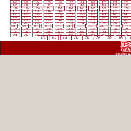
162
163
164
165
166
167
168
169
170
171
172
180
181
182
183
184
185
186
187
188
189
190
198
199
200
201
202
203
204
205
206
207
208
216
217
218
219
220
221
222
223
224
225
226
234
235
236
237
238
239
240
241
242
243
244
252
253
254
255
256
257
258
259
260
261
262
270
271
272
273
274
275
276
277
278
279
280
288
289
290
291
292
293
294
295
296
297
298
306
307
308
309
310
311
312
313
314
315
316
317
325
326
327
328
329
330
331
332
333
334
335
343
344
345
346
347
348
349
350
351
352
353
361
362
363
364
365
366
367
368
369
370
371
379
380
381
382
383
384
385
386
3
boxeodeca