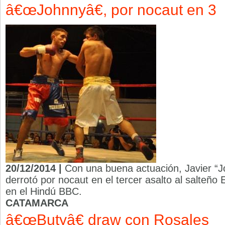
â€œJohnnyâ€, por nocaut en 3
20/12/2014 |
Con una buena actuación, Javier “J
derrotó por nocaut en el tercer asalto al salteño 
en el Hindú BBC.
CATAMARCA
â€œButyâ€ draw con Rosales