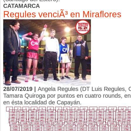
CATAMARCA
Regules venciÃ³ en Miraflores
28/07/2019 |
Angela Regules (DT Luis Regules, 
Tamara Quiroga por puntos en cuatro rounds, en
en ésta localidad de Capayán.
1
2
3
4
5
6
7
8
9
10
11
12
13
14
24
25
26
27
28
29
30
31
32
33
34
35
36
45
46
47
48
49
50
51
52
53
54
55
56
57
66
67
68
69
70
71
72
73
74
75
76
77
78
87
88
89
90
91
92
93
94
95
96
97
98
99
107
108
109
110
111
112
113
114
115
116
117
126
127
128
129
130
131
132
133
134
135
136
144
145
146
147
148
149
150
151
152
153
154