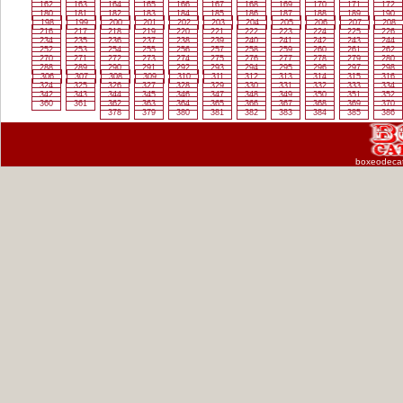
162
163
164
165
166
167
168
169
170
171
172
180
181
182
183
184
185
186
187
188
189
190
198
199
200
201
202
203
204
205
206
207
208
216
217
218
219
220
221
222
223
224
225
226
234
235
236
237
238
239
240
241
242
243
244
252
253
254
255
256
257
258
259
260
261
262
270
271
272
273
274
275
276
277
278
279
280
288
289
290
291
292
293
294
295
296
297
298
306
307
308
309
310
311
312
313
314
315
316
324
325
326
327
328
329
330
331
332
333
334
342
343
344
345
346
347
348
349
350
351
352
360
361
362
363
364
365
366
367
368
369
370
378
379
380
381
382
383
384
385
386
boxeodeca