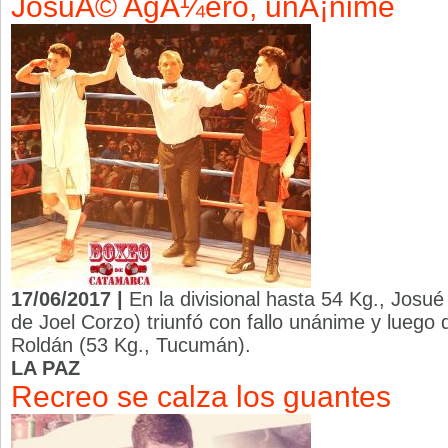
JosuÃ© AgÃ¼ero, unÃ¡nime
17/06/2017 |
En la divisional hasta 54 Kg., Josué
de Joel Corzo) triunfó con fallo unánime y luego 
Roldán (53 Kg., Tucumán).
LA PAZ
Recreo se calza los guantes