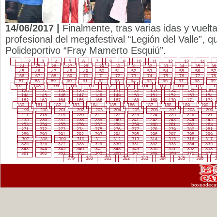
14/06/2017 |
Finalmente, tras varias idas y vuelta
profesional del megafestival “Legión del Valle”, qu
Polideportivo “Fray Mamerto Esquiú”.
1
2
3
4
5
6
7
8
9
10
11
12
13
14
24
25
26
27
28
29
30
31
32
33
34
35
36
45
46
47
48
49
50
51
52
53
54
55
56
57
66
67
68
69
70
71
72
73
74
75
76
77
78
87
88
89
90
91
92
93
94
95
96
97
98
99
107
108
109
110
111
112
113
114
115
116
117
1
126
127
128
129
130
131
132
133
134
135
136
144
145
146
147
148
149
150
151
152
153
154
162
163
164
165
166
167
168
169
170
171
172
180
181
182
183
184
185
186
187
188
189
190
199
200
201
202
203
204
205
206
207
208
209
217
218
219
220
221
222
223
224
225
226
227
235
236
237
238
239
240
241
242
243
244
245
253
254
255
256
257
258
259
260
261
262
263
271
272
273
274
275
276
277
278
279
280
281
289
290
291
292
293
294
295
296
297
298
299
307
308
309
310
311
312
313
314
315
316
317
325
326
327
328
329
330
331
332
333
334
335
343
344
345
346
347
348
349
350
351
352
353
361
362
363
364
365
366
367
368
369
370
371
379
380
381
382
383
384
385
386
3
boxeodeca