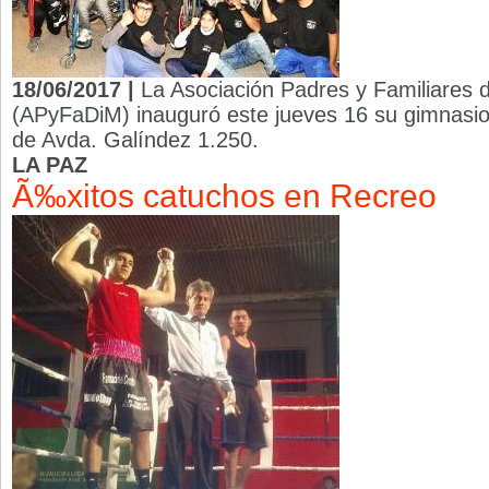
18/06/2017 |
La Asociación Padres y Familiares d
(APyFaDiM) inauguró este jueves 16 su gimnasi
de Avda. Galíndez 1.250.
LA PAZ
Ã‰xitos catuchos en Recreo