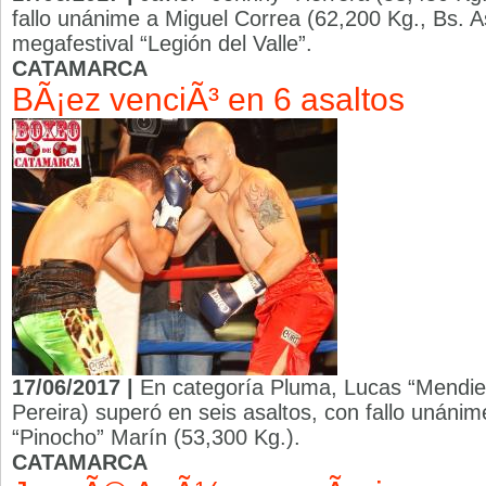
fallo unánime a Miguel Correa (62,200 Kg., Bs. As
megafestival “Legión del Valle”.
CATAMARCA
BÃ¡ez venciÃ³ en 6 asaltos
17/06/2017 |
En categoría Pluma, Lucas “Mendie
Pereira) superó en seis asaltos, con fallo unáni
“Pinocho” Marín (53,300 Kg.).
CATAMARCA