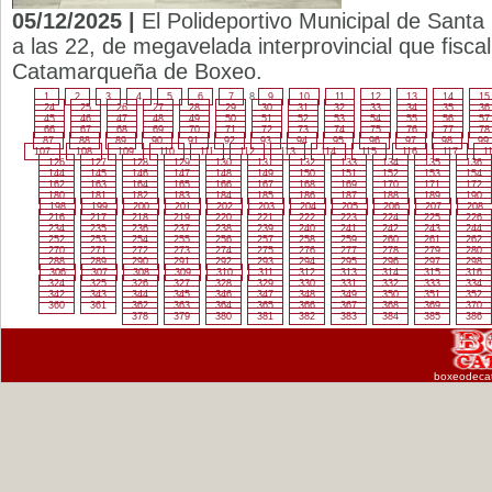
05/12/2025 |
El Polideportivo Municipal de Sant
a las 22, de megavelada interprovincial que fisca
Catamarqueña de Boxeo.
1
2
3
4
5
6
7
8
9
10
11
12
13
14
15
24
25
26
27
28
29
30
31
32
33
34
35
36
45
46
47
48
49
50
51
52
53
54
55
56
57
66
67
68
69
70
71
72
73
74
75
76
77
78
87
88
89
90
91
92
93
94
95
96
97
98
99
107
108
109
110
111
112
113
114
115
116
117
1
126
127
128
129
130
131
132
133
134
135
136
144
145
146
147
148
149
150
151
152
153
154
162
163
164
165
166
167
168
169
170
171
172
180
181
182
183
184
185
186
187
188
189
190
198
199
200
201
202
203
204
205
206
207
208
216
217
218
219
220
221
222
223
224
225
226
234
235
236
237
238
239
240
241
242
243
244
252
253
254
255
256
257
258
259
260
261
262
270
271
272
273
274
275
276
277
278
279
280
288
289
290
291
292
293
294
295
296
297
298
306
307
308
309
310
311
312
313
314
315
316
324
325
326
327
328
329
330
331
332
333
334
342
343
344
345
346
347
348
349
350
351
352
360
361
362
363
364
365
366
367
368
369
370
378
379
380
381
382
383
384
385
386
boxeodeca