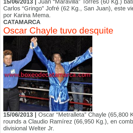
15/06/2013 |
Juan “Maravilla” Torres (60 Kg.) bat
Carlos “Gringo” Jofré (62 Kg., San Juan), este vie
por Karina Mema.
CATAMARCA
Oscar Chayle tuvo desquite
15/06/2013 |
Oscar “Metralleta” Chayle (65,800 K
rounds a Claudio Ramírez (66,950 Kg.), en comba
divisional Welter Jr.