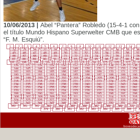
10/06/2013 |
Abel “Pantera” Robledo (15-4-1 con 
el título Mundo Hispano Superwelter CMB que est
“F. M. Esquiú”.
1
2
3
4
5
6
7
8
9
10
11
12
13
14
24
25
26
27
28
29
30
31
32
33
34
35
36
45
46
47
48
49
50
51
52
53
54
55
56
57
66
67
68
69
70
71
72
73
74
75
76
77
78
87
88
89
90
91
92
93
94
95
96
97
98
99
107
108
109
110
111
112
113
114
115
116
117
1
126
127
128
129
130
131
132
133
134
135
136
144
145
146
147
148
149
150
151
152
153
154
162
163
164
165
166
167
168
169
170
171
172
180
181
182
183
184
185
186
187
188
189
190
198
199
200
201
202
203
204
205
206
207
208
216
217
218
219
220
221
222
223
224
225
226
234
235
236
237
238
239
240
241
242
243
244
252
253
254
255
256
257
258
259
260
261
262
270
271
272
273
274
275
276
277
278
279
280
288
289
290
291
292
293
294
295
296
297
298
306
307
308
309
310
311
312
313
314
315
316
324
325
326
327
328
329
330
331
332
333
334
342
343
344
345
346
347
348
349
350
351
352
360
361
362
363
364
365
366
367
368
369
370
379
380
381
382
383
384
385
386
3
boxeodeca