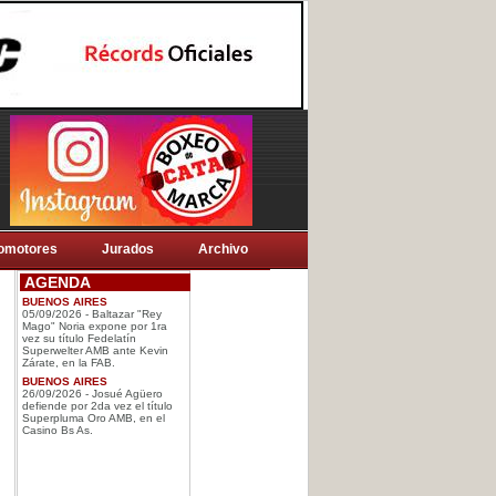
omotores
Jurados
Archivo
AGENDA
BUENOS AIRES
05/09/2026 - Baltazar "Rey
Mago" Noria expone por 1ra
vez su título Fedelatín
Superwelter AMB ante Kevin
Zárate, en la FAB.
BUENOS AIRES
26/09/2026 - Josué Agüero
defiende por 2da vez el título
Superpluma Oro AMB, en el
Casino Bs As.