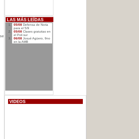
LAS MÁS LEÍDAS
05/08
Defensa de Noria
para el 5/9
05/08
Clases gratuitas en
el Poli sur
 se
06/08
Josué Agüero, 9no
en la AMB
VIDEOS