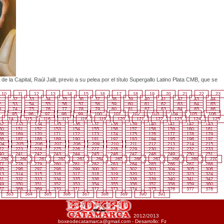
de la Capital, Raúl Jalil, previo a su pelea por el título Supergallo Latino Plata CMB, que se
10
11
12
13
14
15
16
17
18
19
20
21
22
23
1
32
33
34
35
36
37
38
39
40
41
42
43
44
2
53
54
55
56
57
58
59
60
61
62
63
64
65
3
74
75
76
77
78
79
80
81
82
83
84
85
86
4
95
96
97
98
99
100
101
102
103
104
105
106
114
115
116
117
118
119
120
121
122
123
124
125
32
133
134
135
136
137
138
139
140
141
142
143
50
151
152
153
154
155
156
157
158
159
160
161
68
169
170
171
172
173
174
175
176
177
178
179
86
187
188
189
190
191
192
193
194
195
196
197
04
205
206
207
208
209
210
211
212
213
214
215
22
223
224
225
226
227
228
229
230
231
232
233
40
241
242
243
244
245
246
247
248
249
250
251
259
260
261
262
263
264
265
266
267
268
269
270
77
278
279
280
281
282
283
284
285
286
287
288
95
296
297
298
299
300
301
302
303
304
305
306
13
314
315
316
317
318
319
320
321
322
323
324
31
332
333
334
335
336
337
338
339
340
341
342
49
350
351
352
353
354
355
356
357
358
359
360
67
368
369
370
371
372
373
374
375
376
377
378
383
384
385
386
387
388
389
390
391
2012/2013
boxeodecatamarca@gmail.com
-
Desarrollo: Fz