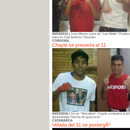
05/03/2016 |
José Alberto Leiva de “Las Mellis” Produc
hará en Club Américo Tesorieri.
CORDOBA
Chayle se presenta el 11
04/03/2016 |
Oscar “Metralleta” Chayle combatirá el pró
denominada “Noche de guerreros”.
CATAMARCA
Velada del 11 se postergÃ³