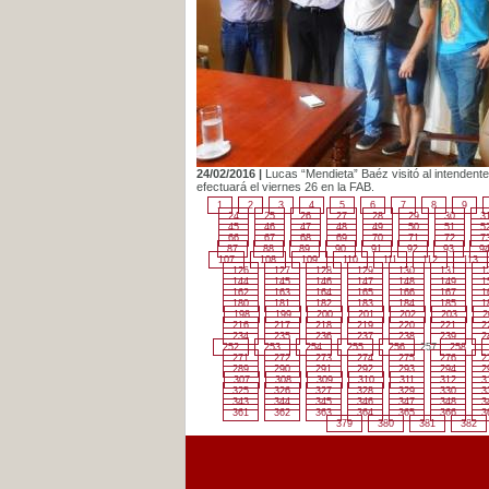
24/02/2016 |
Lucas “Mendieta” Baéz visitó al intendente 
efectuará el viernes 26 en la FAB.
1
2
3
4
5
6
7
8
9
24
25
26
27
28
29
30
3
45
46
47
48
49
50
51
5
66
67
68
69
70
71
72
7
87
88
89
90
91
92
93
9
107
108
109
110
111
112
113
126
127
128
129
130
131
1
144
145
146
147
148
149
1
162
163
164
165
166
167
1
180
181
182
183
184
185
1
198
199
200
201
202
203
2
216
217
218
219
220
221
2
234
235
236
237
238
239
2
252
253
254
255
256
257
258
271
272
273
274
275
276
2
289
290
291
292
293
294
2
307
308
309
310
311
312
3
325
326
327
328
329
330
3
343
344
345
346
347
348
3
361
362
363
364
365
366
3
379
380
381
382