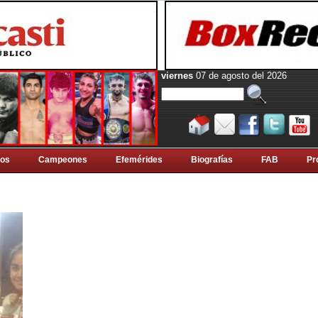
viernes
07 de agosto del 2026
tos
Campeones
Efemérides
Biografí­as
FAB
Pr