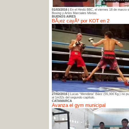
01/03/2016 |
En el Hindú BBC, el viernes 18 de marzo 
Boxing y Artes Marciales Mixtas.
BUENOS AIRES
BÃ¡ez cayÃ³ por KOT en 2
27/02/2016 |
Lucas “Mendieta” Báez (55,300 Kg.) no pud
al 1m32s del segundo capítulo.
CATAMARCA
Avanza el gym municipal