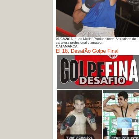
01/03/2016 |
“Las Mellis” Producciones Boxísticas de Jo
cartelera profesional y amateur.
CATAMARCA
El 18, DesafÃ­o Golpe Final