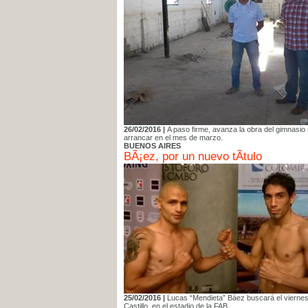
26/02/2016 |
A paso firme, avanza la obra del gimnasio 
arrancar en el mes de marzo.
BUENOS AIRES
BÃ¡ez, por un nuevo tÃ­tulo
25/02/2016 |
Lucas “Mendieta” Báez buscará el viernes 
Castillo, en el estadio de la FAB.