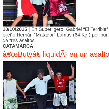
10/10/2015 |
En Superligero, Gabriel “El Terrible
jujeño Hernán “Matador” Lamas (64 Kg.) por punt
de tres asaltos.
CATAMARCA
â€œButyâ€ liquidÃ³ en un asalt