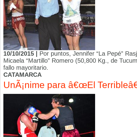
10/10/2015 |
Por puntos, Jennifer “La Pepé” Rasj
Micaela “Martillo” Romero (50,800 Kg., de Tucum
fallo mayoritario.
CATAMARCA
UnÃ¡nime para â€œEl Terribleâ€