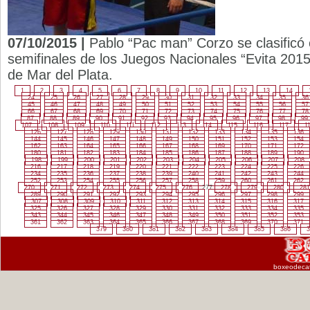
07/10/2015 |
Pablo “Pac man” Corzo se clasificó 
semifinales de los Juegos Nacionales “Evita 2015”
de Mar del Plata.
1
2
3
4
5
6
7
8
9
10
11
12
13
14
24
25
26
27
28
29
30
31
32
33
34
35
36
45
46
47
48
49
50
51
52
53
54
55
56
57
66
67
68
69
70
71
72
73
74
75
76
77
78
87
88
89
90
91
92
93
94
95
96
97
98
99
107
108
109
110
111
112
113
114
115
116
117
1
126
127
128
129
130
131
132
133
134
135
136
144
145
146
147
148
149
150
151
152
153
154
162
163
164
165
166
167
168
169
170
171
172
180
181
182
183
184
185
186
187
188
189
190
198
199
200
201
202
203
204
205
206
207
208
216
217
218
219
220
221
222
223
224
225
226
234
235
236
237
238
239
240
241
242
243
244
252
253
254
255
256
257
258
259
260
261
262
270
271
272
273
274
275
276
277
278
279
280
281
289
290
291
292
293
294
295
296
297
298
299
307
308
309
310
311
312
313
314
315
316
317
325
326
327
328
329
330
331
332
333
334
335
343
344
345
346
347
348
349
350
351
352
353
361
362
363
364
365
366
367
368
369
370
371
379
380
381
382
383
384
385
386
3
boxeodeca