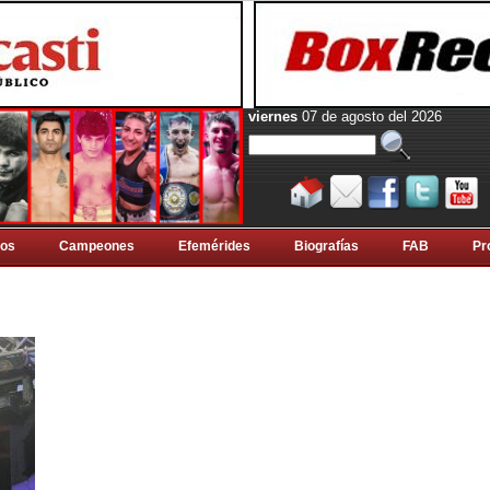
viernes
07 de agosto del 2026
tos
Campeones
Efemérides
Biografí­as
FAB
Pr