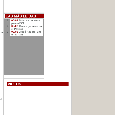
LAS MÁS LEÍDAS
05/08
Defensa de Noria
para el 5/9
05/08
Clases gratuitas en
el Poli sur
06/08
Josué Agüero, 9no
ada
en la AMB
VIDEOS
ad