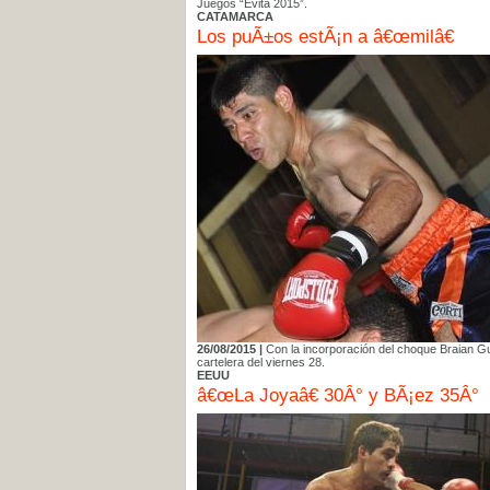
Juegos “Evita 2015”.
CATAMARCA
Los puÃ±os estÃ¡n a â€œmilâ€
26/08/2015 |
Con la incorporación del choque Braian Gu
cartelera del viernes 28.
EEUU
â€œLa Joyaâ€ 30Â° y BÃ¡ez 35Â°