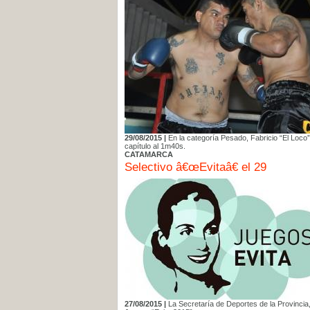
29/08/2015 |
En la categoría Pesado, Fabricio “El Loco
capítulo al 1m40s.
CATAMARCA
Selectivo â€œEvitaâ€ el 29
27/08/2015 |
La Secretaría de Deportes de la Provincia,