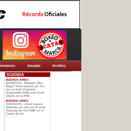
omotores
Jurados
Archivo
AGENDA
BUENOS AIRES
05/09/2026 - Baltazar "Rey
Mago" Noria expone por 1ra
vez su título Fedelatín
Superwelter AMB ante Kevin
Zárate, en la FAB.
BUENOS AIRES
26/09/2026 - Josué Agüero
defiende por 2da vez el título
Superpluma Oro AMB, en el
Casino Bs As.