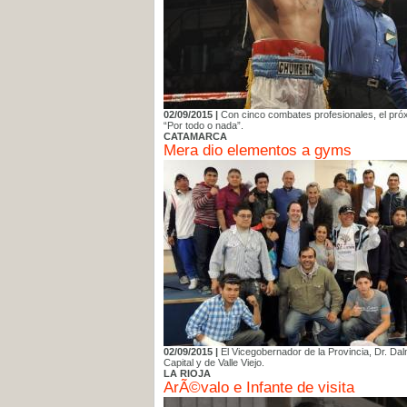
02/09/2015 |
Con cinco combates profesionales, el próx
“Por todo o nada”.
CATAMARCA
Mera dio elementos a gyms
02/09/2015 |
El Vicegobernador de la Provincia, Dr. Da
Capital y de Valle Viejo.
LA RIOJA
ArÃ©valo e Infante de visita