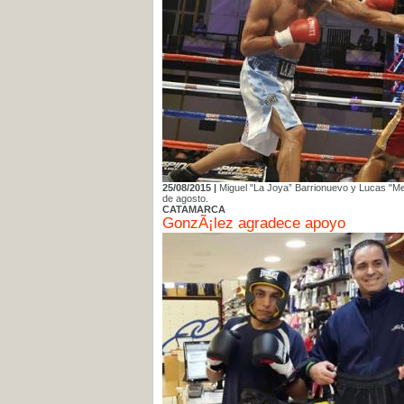
25/08/2015 |
Miguel "La Joya” Barrionuevo y Lucas "Me
de agosto.
CATAMARCA
GonzÃ¡lez agradece apoyo