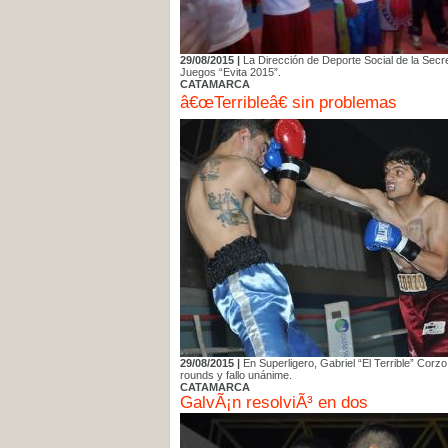
29/08/2015 |
La Dirección de Deporte Social de la Secr
Juegos “Evita 2015”.
CATAMARCA
â€œTerribleâ€ sin problemas
29/08/2015 |
En Superligero, Gabriel “El Terrible” Cor
rounds y fallo unánime.
CATAMARCA
GalvÃ¡n resolviÃ³ en dos