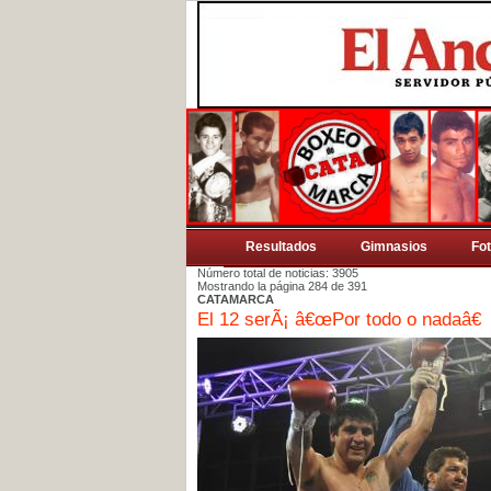
Resultados
Gimnasios
Fo
Número total de noticias: 3905
Mostrando la página 284 de 391
CATAMARCA
El 12 serÃ¡ â€œPor todo o nadaâ€