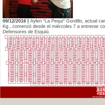
09/12/2016 |
Aylen “La Pequi” Gordillo, actual c
Kg., comenzó desde el miércoles 7 a entrenar c
Defensores de Esquiú.
1
2
3
4
5
6
7
8
9
10
11
12
13
14
24
25
26
27
28
29
30
31
32
33
34
35
36
45
46
47
48
49
50
51
52
53
54
55
56
57
66
67
68
69
70
71
72
73
74
75
76
77
78
87
88
89
90
91
92
93
94
95
96
97
98
99
107
108
109
110
111
112
113
114
115
116
117
1
126
127
128
129
130
131
132
133
134
135
136
144
145
146
147
148
149
150
151
152
153
154
162
163
164
165
166
167
168
169
170
171
172
180
181
182
183
184
185
186
187
188
189
190
198
199
200
201
202
203
204
205
206
207
208
216
217
218
219
220
221
222
223
224
225
226
227
235
236
237
238
239
240
241
242
243
244
245
253
254
255
256
257
258
259
260
261
262
263
271
272
273
274
275
276
277
278
279
280
281
289
290
291
292
293
294
295
296
297
298
299
307
308
309
310
311
312
313
314
315
316
317
325
326
327
328
329
330
331
332
333
334
335
343
344
345
346
347
348
349
350
351
352
353
361
362
363
364
365
366
367
368
369
370
371
379
380
381
382
383
384
385
386
3
boxeodeca