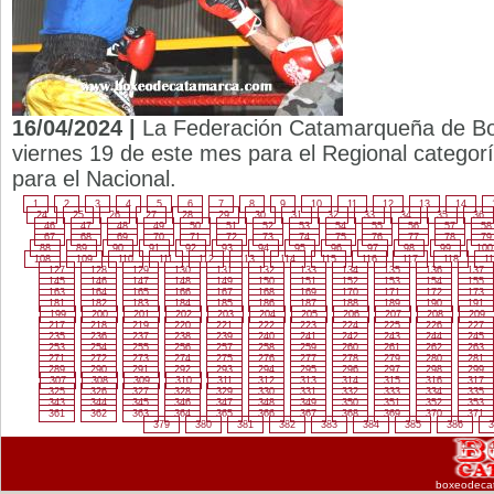
16/04/2024 |
La Federación Catamarqueña de Box
viernes 19 de este mes para el Regional categoría
para el Nacional.
1
2
3
4
5
6
7
8
9
10
11
12
13
14
24
25
26
27
28
29
30
31
32
33
34
35
36
46
47
48
49
50
51
52
53
54
55
56
57
58
67
68
69
70
71
72
73
74
75
76
77
78
79
88
89
90
91
92
93
94
95
96
97
98
99
100
108
109
110
111
112
113
114
115
116
117
118
11
127
128
129
130
131
132
133
134
135
136
137
145
146
147
148
149
150
151
152
153
154
155
163
164
165
166
167
168
169
170
171
172
173
181
182
183
184
185
186
187
188
189
190
191
199
200
201
202
203
204
205
206
207
208
209
217
218
219
220
221
222
223
224
225
226
227
235
236
237
238
239
240
241
242
243
244
245
253
254
255
256
257
258
259
260
261
262
263
271
272
273
274
275
276
277
278
279
280
281
289
290
291
292
293
294
295
296
297
298
299
307
308
309
310
311
312
313
314
315
316
317
325
326
327
328
329
330
331
332
333
334
335
343
344
345
346
347
348
349
350
351
352
353
361
362
363
364
365
366
367
368
369
370
371
379
380
381
382
383
384
385
386
3
boxeodeca